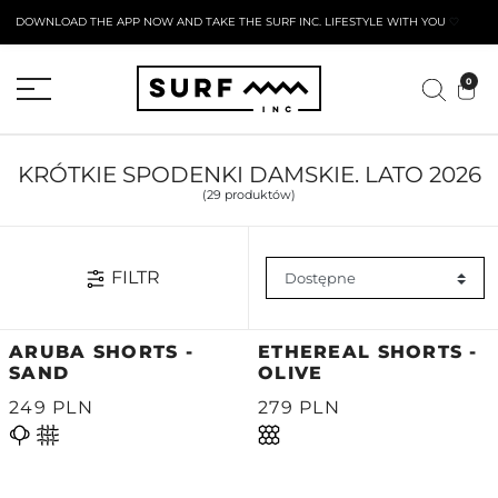
DOWNLOAD THE APP NOW AND TAKE THE SURF INC. LIFESTYLE WITH YOU
🤍
AKTYWNY FORMULARZ ZWROTU
0
KRÓTKIE SPODENKI DAMSKIE. LATO 2026
(29 produktów)
FILTR
ARUBA SHORTS -
ETHEREAL SHORTS -
SAND
OLIVE
249 PLN
279 PLN