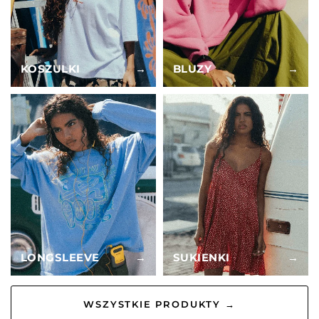
KOSZULKI
→
BLUZY
→
LONGSLEEVE
→
SUKIENKI
→
WSZYSTKIE PRODUKTY →