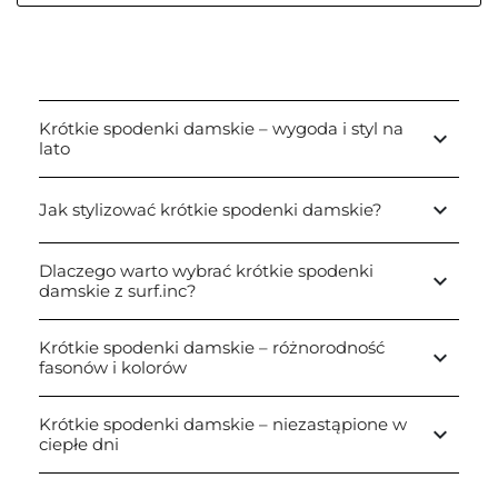
Krótkie spodenki damskie – wygoda i styl na
keyboard_arrow_down
lato
keyboard_arrow_down
Jak stylizować krótkie spodenki damskie?
Dlaczego warto wybrać krótkie spodenki
keyboard_arrow_down
damskie z surf.inc?
Krótkie spodenki damskie – różnorodność
keyboard_arrow_down
fasonów i kolorów
Krótkie spodenki damskie – niezastąpione w
keyboard_arrow_down
ciepłe dni