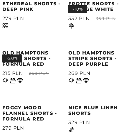
ETHEREAL SHORTS -
FROTTE SHORTS -
DEEP PINK
VINTAGE WHITE
-10%
279 PLN
332 PLN
369 PLN
OLD HAMPTONS
OLD HAMPTONS
STRIPE SHORTS -
-20%
STRIPE SHORTS -
FORMULA RED
DEEP PURPLE
215 PLN
269 PLN
269 PLN
FOGGY MOOD
NICE BLUE LINEN
FLANNEL SHORTS -
SHORTS
FORMULA RED
329 PLN
279 PLN