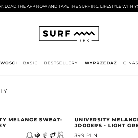
LOAD THE APP NOW AND TAKE THE SURF INC. LIFESTYLE WITH 
WOŚCI
BASIC
BESTSELLERY
WYPRZEDAŻ
O NA
TY
)
ITY MELANGE SWEAT-
UNIVERSITY MELANG
EY
JOGGERS - LIGHT GR
399 PLN