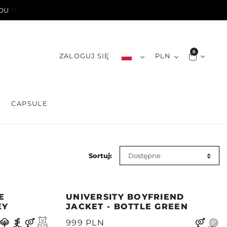
YOU
🤍
0
ZALOGUJ SIĘ
PLN
S
CAPSULE
Sortuj:
E
UNIVERSITY BOYFRIEND
EY
JACKET - BOTTLE GREEN
999 PLN