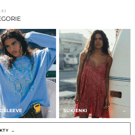
LEJ
EGORIE
GSLEEVE
→
SUKIENKI
→
KTY →