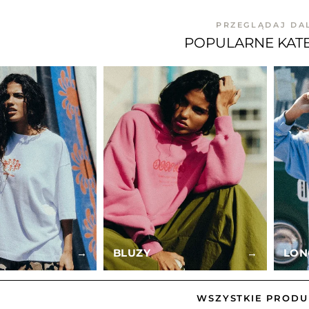
PRZEGLĄDAJ DA
POPULARNE KAT
I
→
BLUZY
→
LON
WSZYSTKIE PRODU