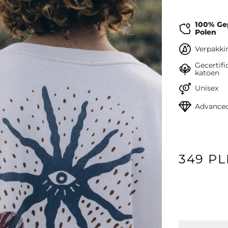
100% Ge
Polen
Verpakkin
Gecertifi
katoen
Unisex
Advanced
349 P
Volgende