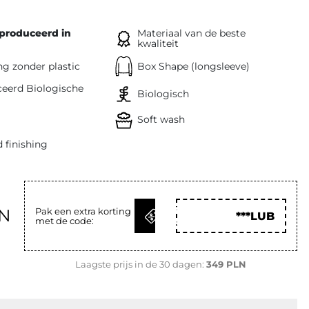
produceerd in
Materiaal van de beste
kwaliteit
g zonder plastic
Box Shape (longsleeve)
ceerd Biologische
Biologisch
Soft wash
 finishing
KRIJG
LN
Pak een extra korting
***LUB
met de code:
CODE
Laagste prijs in de 30 dagen:
349 PLN