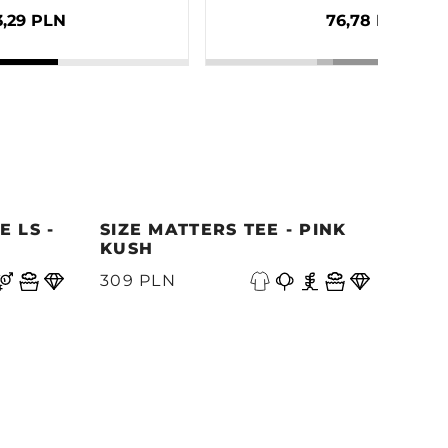
3,29 PLN
76,78 PLN
 LS -
SIZE MATTERS TEE - PINK
QUE
KUSH
PAC
V
309 PLN
339