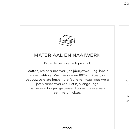
op
MATERIAAL EN NAAIWERK
Dit is de basis van elk product.
Stoffen, breisels, naaiwerk, snijden, afwerking, labels
en verpakking. We produceren 100% in Polen, in
betrouwbare ateliers en breifabrieken waarmee we al
o
jaren samenwerken. Dat zijn langdurige
samenwerkingen gebaseerd op vertrouwen en
eerlijke principes.
V
k