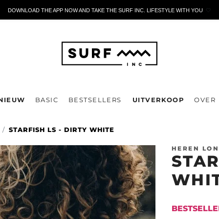
DOWNLOAD THE APP NOW AND TAKE THE SURF INC. LIFESTYLE WITH YOU
🤍
NIEUW
BASIC
BESTSELLERS
UITVERKOOP
OVER
STARFISH LS - DIRTY WHITE
HEREN LON
STAR
WHI
BESTSELLE