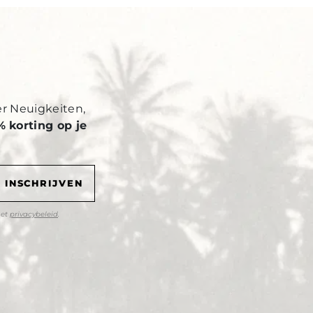
Y
er Neuigkeiten,
% korting op je
het
privacybeleid
.