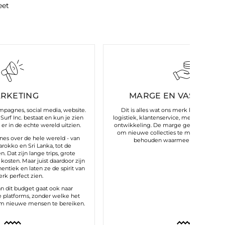
eet
RKETING
MARGE EN VASTE KO
ampagnes, social media, website.
Dit is alles wat ons merk laat draaien:
Surf Inc. bestaat en kun je zien
logistiek, klantenservice, medewerkers,
er in de echte wereld uitzien.
ontwikkeling. De marge geeft ons de m
om nieuwe collecties te maken en de kw
s over de hele wereld - van
behouden waarmee je ons associe
arokko en Sri Lanka, tot de
. Dat zijn lange trips, grote
kosten. Maar juist daardoor zijn
tiek en laten ze de spirit van
rk perfect zien.
an dit budget gaat ook naar
e platforms, zonder welke het
om nieuwe mensen te bereiken.