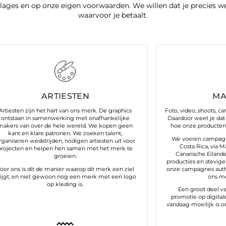
lages en op onze eigen voorwaarden. We willen dat je precies w
waarvoor je betaalt.
ARTIESTEN
MA
Artiesten zijn het hart van ons merk. De graphics
Foto, video, shoots, c
ontstaan in samenwerking met onafhankelijke
Daardoor weet je dat 
makers van over de hele wereld. We kopen geen
hoe onze producten 
kant en klare patronen. We zoeken talent,
We voeren campagne
rganiseren wedstrijden, nodigen artiesten uit voor
Costa Rica, via M
projecten en helpen hen samen met het merk te
Canarische Eilanden
groeien.
producties en stevige 
oor ons is dit de manier waarop dit merk een ziel
onze campagnes authen
rijgt, en niet gewoon nog een merk met een logo
ons me
op kleding is.
Een groot deel v
promotie op digital
vandaag moeilijk is 