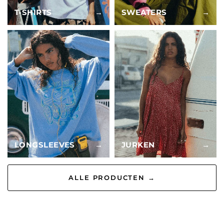
T-SHIRTS
→
SWEATERS
→
LONGSLEEVES
→
JURKEN
→
ALLE PRODUCTEN →