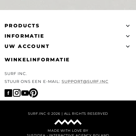

PRODUCTS

INFORMATIE

UW ACCOUNT
WINKELINFORMATIE
SURF INC.
STUUR ONS EEN E-MAIL:
SUPPORT@SURF.INC
SURF.INC © 2026 | ALL RIGHTS RESERVED
MADE WITH LOVE BY
JUSTIDEA
-
INTERACTIVE AGENCY POLAND