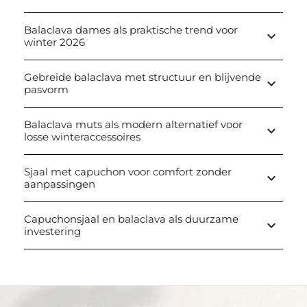
Balaclava dames als praktische trend voor
keyboard_arrow_down
winter 2026
Gebreide balaclava met structuur en blijvende
keyboard_arrow_down
pasvorm
Balaclava muts als modern alternatief voor
keyboard_arrow_down
losse winteraccessoires
Sjaal met capuchon voor comfort zonder
keyboard_arrow_down
aanpassingen
Capuchonsjaal en balaclava als duurzame
keyboard_arrow_down
investering