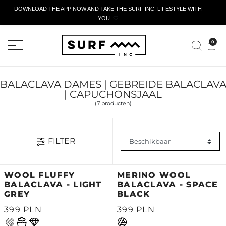
DOWNLOAD THE APP NOW AND TAKE THE SURF INC. LIFESTYLE WITH
YOU
🤍
ACTIEF AANGIFTEFORMULIER
0
BALACLAVA DAMES | GEBREIDE BALACLAV
| CAPUCHONSJAAL
(7 producten)
FILTER
WOOL FLUFFY
MERINO WOOL
BALACLAVA - LIGHT
BALACLAVA - SPACE
GREY
BLACK
399 PLN
399 PLN