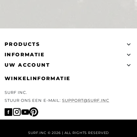

PRODUCTS

INFORMATIE

UW ACCOUNT
WINKELINFORMATIE
SURF INC.
STUUR ONS EEN E-MAIL:
SUPPORT@SURF.INC
SURF.INC © 2026 | ALL RIGHTS RESERVED