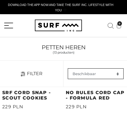
DOWNLOAD THE APP NOW AND TAKE THE SURF INC. LIFESTYLE WITH
YOU
🤍
ACTIEF AANGIFTEFORMULIER
0
PETTEN HEREN
(13 producten)
FILTER
SRF CORD SNAP -
NO RULES CORD CAP
SCOUT COOKIES
- FORMULA RED
229 PLN
229 PLN