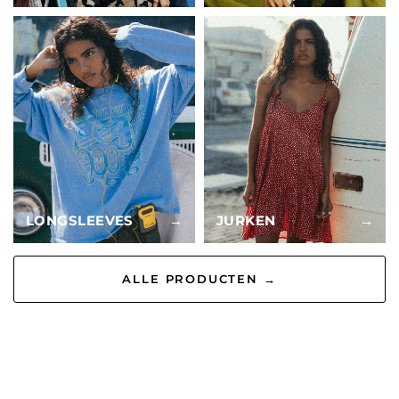
LONGSLEEVES
→
JURKEN
→
ALLE PRODUCTEN →