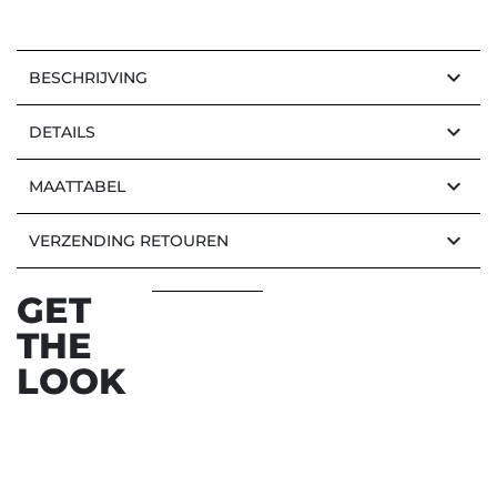
keyboard_arrow_down
BESCHRIJVING
keyboard_arrow_down
DETAILS
keyboard_arrow_down
MAATTABEL
keyboard_arrow_down
VERZENDING RETOUREN
GET
THE
LOOK