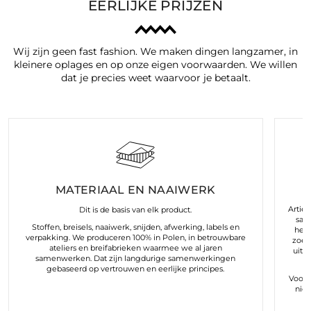
EERLIJKE PRIJZEN
Wij zijn geen fast fashion. We maken dingen langzamer, in
kleinere oplages en op onze eigen voorwaarden. We willen
dat je precies weet waarvoor je betaalt.
MATERIAAL EN NAAIWERK
Arties
Dit is de basis van elk product.
sam
Stoffen, breisels, naaiwerk, snijden, afwerking, labels en
hele
verpakking. We produceren 100% in Polen, in betrouwbare
zoek
ateliers en breifabrieken waarmee we al jaren
uit 
samenwerken. Dat zijn langdurige samenwerkingen
gebaseerd op vertrouwen en eerlijke principes.
Voor o
nie