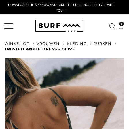
DOWNLOAD THE APP NOW AND TAKE THE SURF INC. LIFESTYLE WITH
YOU
🤍
ACTIEF AANGIFTEFORMULIER
0
WINKEL OP
VROUWEN
KLEDING
JURKEN
TWISTED ANKLE DRESS - OLIVE