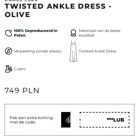
TWISTED ANKLE DRESS -
OLIVE
100% Geproduceerd in
Materiaal van de beste
Polen
kwaliteit
Verpakking zonder plastic
Twisted Ankle Dress
Cupro
749 PLN
KRIJG
Pak een extra korting
***LUB
met de code:
CODE