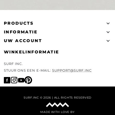

PRODUCTS

INFORMATIE

UW ACCOUNT
WINKELINFORMATIE
SURF INC.
STUUR ONS EEN E-MAIL:
SUPPORT@SURF.INC
SURF.INC © 2026 | ALL RIGHTS RESERVED
MADE WITH LOVE BY