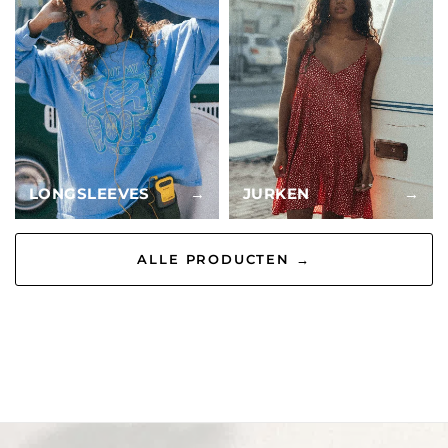
LONGSLEEVES
→
JURKEN
→
ALLE PRODUCTEN →