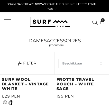
DOWNLOAD THE APP NOW AND TAKE THE SURF INC. LIFESTYLE WITH
YOU
🤍
ACTIEF AANGIFTEFORMULIER
0
DAMESACCESSOIRES
(11 producten)
FILTER
SURF WOOL
FROTTE TRAVEL
BLANKET - VINTAGE
POUCH - WHITE
WHITE
SAGE
829 PLN
199 PLN