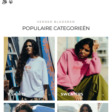
VERDER BLADEREN
POPULAIRE CATEGORIEËN
T-SHIRTS
→
SWEATERS
→