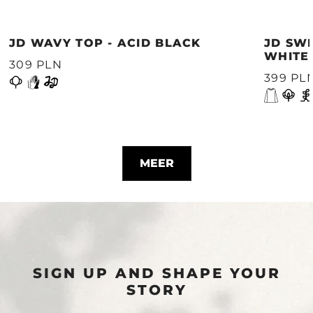
JD WAVY TOP - ACID BLACK
JD SWE
WHITE
309 PLN
399 PL
MEER
SIGN UP AND SHAPE YOUR
STORY