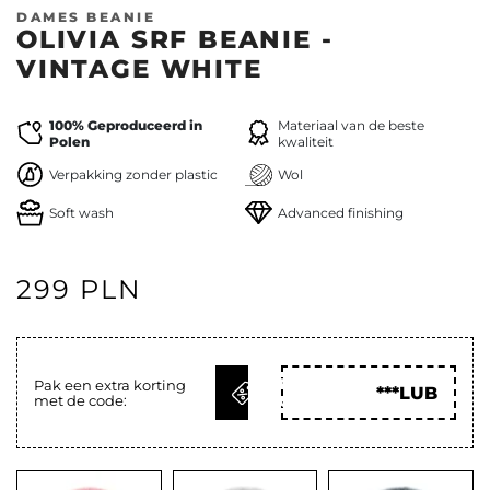
DAMES BEANIE
OLIVIA SRF BEANIE -
VINTAGE WHITE
100% Geproduceerd in
Materiaal van de beste
Polen
kwaliteit
Verpakking zonder plastic
Wol
Soft wash
Advanced finishing
299 PLN
KRIJG
Pak een extra korting
***LUB
met de code:
CODE