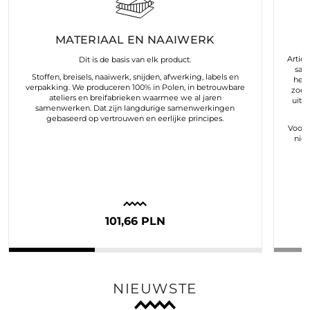
MATERIAAL EN NAAIWERK
Arties
Dit is de basis van elk product.
sam
Stoffen, breisels, naaiwerk, snijden, afwerking, labels en
hele
verpakking. We produceren 100% in Polen, in betrouwbare
zoek
ateliers en breifabrieken waarmee we al jaren
uit 
samenwerken. Dat zijn langdurige samenwerkingen
gebaseerd op vertrouwen en eerlijke principes.
Voor o
nie
101,66 PLN
NIEUWSTE