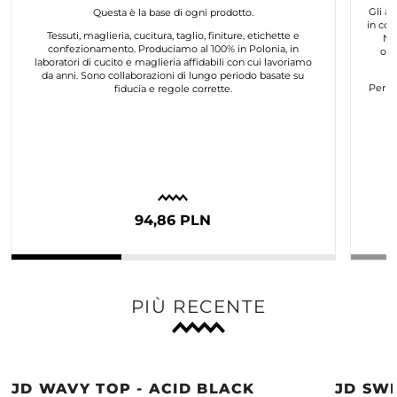
Gli ar
Questa è la base di ogni prodotto.
in col
Tessuti, maglieria, cucitura, taglio, finiture, etichette e
No
confezionamento. Produciamo al 100% in Polonia, in
org
laboratori di cucito e maglieria affidabili con cui lavoriamo
da anni. Sono collaborazioni di lungo periodo basate su
Per n
fiducia e regole corrette.
94,86 PLN
PIÙ RECENTE
JD WAVY TOP - ACID BLACK
JD SWE