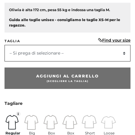
Oliwia è alta 172 cm, pesa 55 kg e indossa una taglia M.
Guida alle taglie unisex - consigliamo le taglie XS-M per le
ragazze.
Find your size
TAGLIA
– Si prega di selezionare –
AGGIUNGI AL CARRELLO
(SCEGLIERE LA TAGLIA)
dente
Tagliare
Regular
Big
Box
Box
Short
Loose