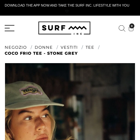
DOWNLOAD THE APP NOW AND TAKE THE SURF INC. LIFESTYLE WITH YOU
🤍
MODULO DI RESTITUZIONE ATTIVO
0
NEGOZIO
DONNE
VESTITI
TEE
COCO FRIO TEE - STONE GREY