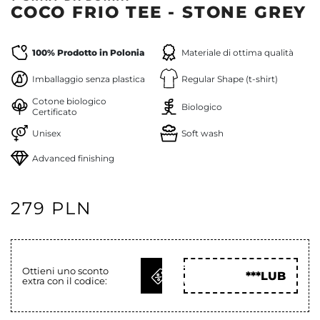
COCO FRIO TEE - STONE GREY
100% Prodotto in Polonia
Materiale di ottima qualità
Imballaggio senza plastica
Regular Shape (t-shirt)
Cotone biologico
Biologico
Certificato
Unisex
Soft wash
Advanced finishing
279 PLN
OTTIENI
Ottieni uno sconto
***LUB
extra con il codice:
COD