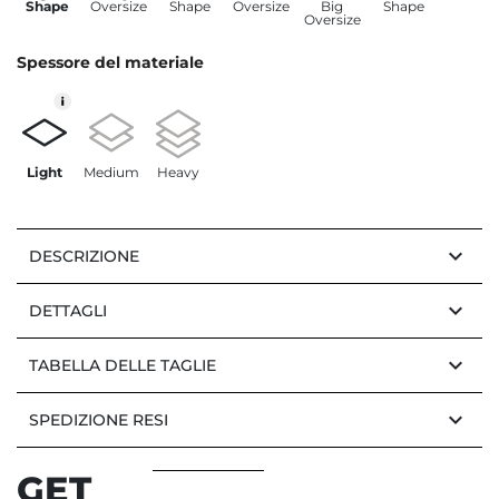
Shape
Oversize
Shape
Oversize
Big
Shape
Oversize
Spessore del materiale
Light
Medium
Heavy
keyboard_arrow_down
DESCRIZIONE
keyboard_arrow_down
DETTAGLI
keyboard_arrow_down
TABELLA DELLE TAGLIE
keyboard_arrow_down
SPEDIZIONE RESI
GET