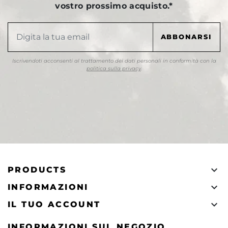
vostro prossimo acquisto.*
Iscrivendoti acconsenti al trattamento dei dati personali in conformità con la
politica sulla privacy
.

PRODUCTS

INFORMAZIONI

IL TUO ACCOUNT
INFORMAZIONI SUL NEGOZIO