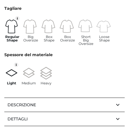
Tagliare
Regular
Big
Box
Box
Short
Loose
Shape
Oversize
Shape
Oversize
Big
Shape
Oversize
Spessore del materiale
Light
Medium
Heavy
keyboard_arrow_down
DESCRIZIONE
keyboard_arrow_down
DETTAGLI