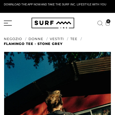
DOWNLOAD THE APP NOW AND TAKE THE SURF INC. LIFESTYLE WITH YOU
🤍
MODULO DI RESTITUZIONE ATTIVO
0
NEGOZIO
DONNE
VESTITI
TEE
FLAMINGO TEE - STONE GREY