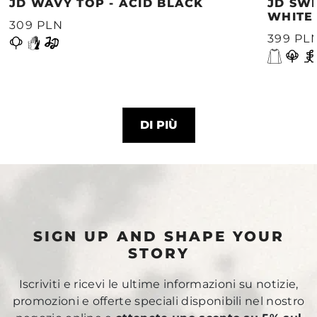
JD WAVY TOP - ACID BLACK
JD SWE
WHITE
309 PLN
399 PL
DI PIÙ
SIGN UP AND SHAPE YOUR
STORY
Iscriviti e ricevi le ultime informazioni su notizie,
promozioni e offerte speciali disponibili nel nostro