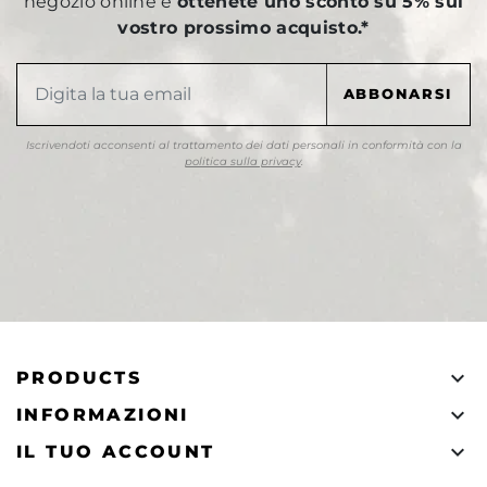
negozio online e
ottenete uno sconto su 5% sul
vostro prossimo acquisto.*
Iscrivendoti acconsenti al trattamento dei dati personali in conformità con la
politica sulla privacy
.

PRODUCTS

INFORMAZIONI

IL TUO ACCOUNT