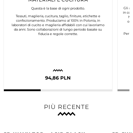
Gli ar
Questa è la base di ogni prodotto.
in col
Tessuti, maglieria, cucitura, taglio, finiture, etichette e
No
confezionamento. Produciamo al 100% in Polonia, in
org
laboratori di cucito e maglieria affidabili con cui lavoriamo
da anni. Sono collaborazioni di lungo periodo basate su
Per n
fiducia e regole corrette.
94,86 PLN
PIÙ RECENTE