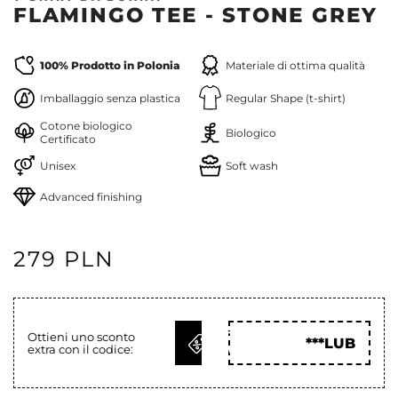
FLAMINGO TEE - STONE GREY
100% Prodotto in Polonia
Materiale di ottima qualità
Imballaggio senza plastica
Regular Shape (t-shirt)
Cotone biologico
Biologico
Certificato
Unisex
Soft wash
Advanced finishing
279 PLN
OTTIENI
Ottieni uno sconto
***LUB
extra con il codice:
COD