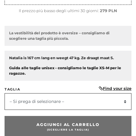
Il prezzo più basso degli ultimi 30 giorni:
279 PLN
La vestibilità del prodotto è oversize – consigliamo di
scegliere una taglia più piccola.
Natalia is 167 cm lang en weegt 47 kg. Ze draagt maat S.
Guida alle taglie unisex - consigliamo le taglie XS-M per le
ragazze.
Find your size
TAGLIA
– Si prega di selezionare –
dente
AGGIUNGI AL CARRELLO
(SCEGLIERE LA TAGLIA)