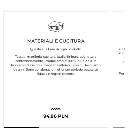
MATERIALI E CUCITURA
Gli ar
Questa è la base di ogni prodotto.
in col
Tessuti, maglieria, cucitura, taglio, finiture, etichette e
No
confezionamento. Produciamo al 100% in Polonia, in
org
laboratori di cucito e maglieria affidabili con cui lavoriamo
da anni. Sono collaborazioni di lungo periodo basate su
Per n
fiducia e regole corrette.
94,86 PLN