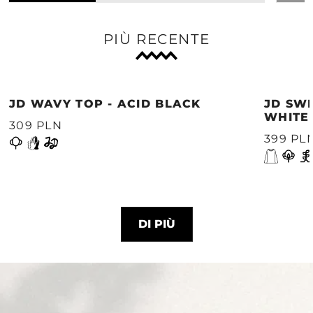
PIÙ RECENTE
JD WAVY TOP - ACID BLACK
JD SWE
WHITE
309 PLN
399 PL
DI PIÙ