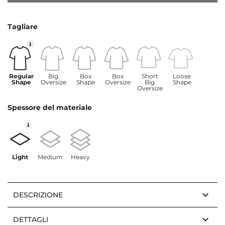
Tagliare
Regular
Big
Box
Box
Short
Loose
Shape
Oversize
Shape
Oversize
Big
Shape
Oversize
Spessore del materiale
Light
Medium
Heavy
keyboard_arrow_down
DESCRIZIONE
keyboard_arrow_down
DETTAGLI