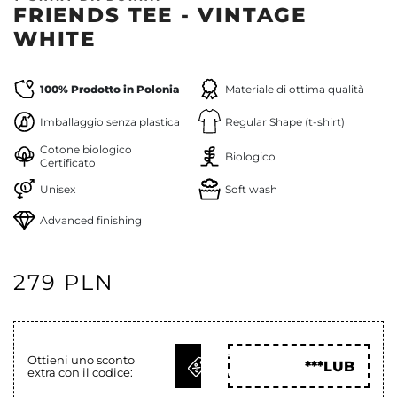
FRIENDS TEE - VINTAGE
WHITE
100% Prodotto in Polonia
Materiale di ottima qualità
Imballaggio senza plastica
Regular Shape (t-shirt)
Cotone biologico
Biologico
Certificato
Unisex
Soft wash
Advanced finishing
279 PLN
OTTIENI
Ottieni uno sconto
***LUB
extra con il codice:
COD