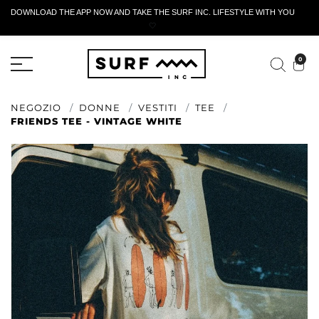
DOWNLOAD THE APP NOW AND TAKE THE SURF INC. LIFESTYLE WITH YOU
🤍
MODULO DI RESTITUZIONE ATTIVO
0
NEGOZIO
DONNE
VESTITI
TEE
FRIENDS TEE - VINTAGE WHITE