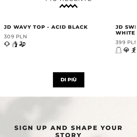
JD WAVY TOP - ACID BLACK
JD SWE
WHITE
309 PLN
399 PL
DI PIÙ
SIGN UP AND SHAPE YOUR
STORY