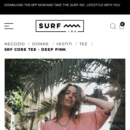
DOWNLOAD THE APP NOW AND TAKE THE SURF INC. LIFESTYLE WITH YOU
🤍
MODULO DI RESTITUZIONE ATTIVO
0
NEGOZIO
DONNE
VESTITI
TEE
SRF CORE TEE - DEEP PINK