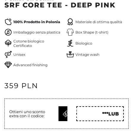
SRF CORE TEE - DEEP PINK
100% Prodotto in Polonia
Materiale di ottima qualità
Imballaggio senza plastica
Box Shape (t-shirt)
Cotone biologico
Biologico
Certificato
Unisex
Vintage wash
Advanced finishing
359 PLN
OTTIENI
Ottieni uno sconto
***LUB
extra con il codice:
COD