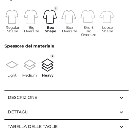
Regular
Big
Box
Box
Short
Loose
Shape
Oversize
Shape
Oversize
Big
Shape
Oversize
Spessore del materiale
Light
Medium
Heavy
keyboard_arrow_down
DESCRIZIONE
keyboard_arrow_down
DETTAGLI
keyboard_arrow_down
TABELLA DELLE TAGLIE