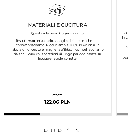
MATERIALI E CUCITURA
Gli ar
Questa è la base di ogni prodotto.
in col
Tessuti, maglieria, cucitura, taglio, finiture, etichette e
No
confezionamento. Produciamo al 100% in Polonia, in
org
laboratori di cucito e maglieria affidabili con cui lavoriamo
da anni. Sono collaborazioni di lungo periodo basate su
Per n
fiducia e regole corrette.
122,06 PLN
PIÙ RECENTE