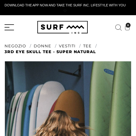
DOWNLOAD THE APP NOW AND TAKE THE SURF INC. LIFESTYLE WITH YOU
🤍
MODULO DI RESTITUZIONE ATTIVO
0
NEGOZIO
DONNE
VESTITI
TEE
3RD EYE SKULL TEE - SUPER NATURAL