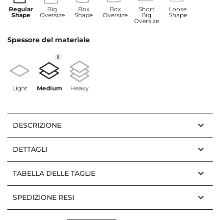
Regular
Big
Box
Box
Short
Loose
Shape
Oversize
Shape
Oversize
Big
Shape
Oversize
Spessore del materiale
Light
Medium
Heavy
keyboard_arrow_down
DESCRIZIONE
keyboard_arrow_down
DETTAGLI
keyboard_arrow_down
TABELLA DELLE TAGLIE
keyboard_arrow_down
SPEDIZIONE RESI