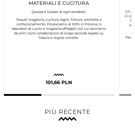
MATERIALI E CUCITURA
Gli ar
Questa è la base di ogni prodotto.
in col
Tessuti, maglieria, cucitura, taglio, finiture, etichette e
No
confezionamento. Produciamo al 100% in Polonia, in
org
laboratori di cucito e maglieria affidabili con cui lavoriamo
da anni. Sono collaborazioni di lungo periodo basate su
Per n
fiducia e regole corrette.
101,66 PLN
PIÙ RECENTE