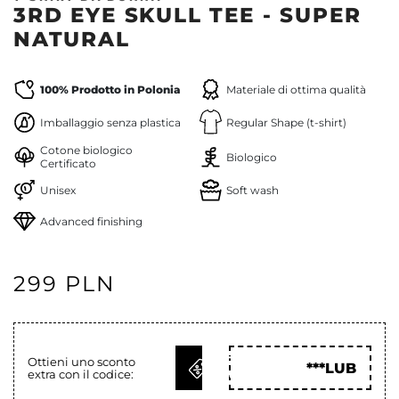
3RD EYE SKULL TEE - SUPER
NATURAL
100% Prodotto in Polonia
Materiale di ottima qualità
Imballaggio senza plastica
Regular Shape (t-shirt)
Cotone biologico
Biologico
Certificato
Unisex
Soft wash
Advanced finishing
299 PLN
OTTIENI
Ottieni uno sconto
***LUB
extra con il codice:
COD