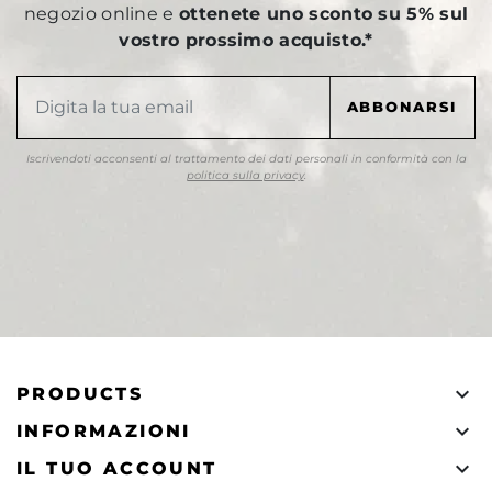
negozio online e
ottenete uno sconto su 5% sul
vostro prossimo acquisto.*
Iscrivendoti acconsenti al trattamento dei dati personali in conformità con la
politica sulla privacy
.

PRODUCTS

INFORMAZIONI

IL TUO ACCOUNT