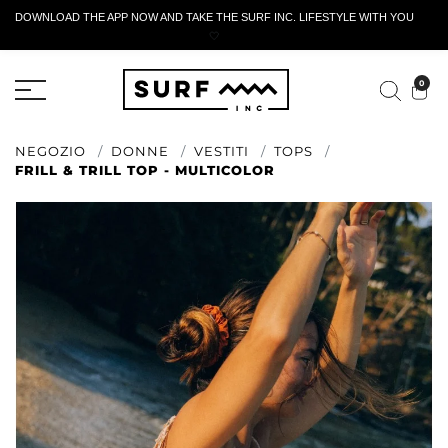
DOWNLOAD THE APP NOW AND TAKE THE SURF INC. LIFESTYLE WITH YOU
🤍
MODULO DI RESTITUZIONE ATTIVO
0
NEGOZIO
DONNE
VESTITI
TOPS
FRILL & TRILL TOP - MULTICOLOR