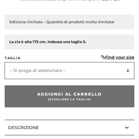
Edizione limitata – Quantità di prodotti molto limitata!
La zia è alta 173 cm. Indossa una taglia S.
dente
Find your size
TAGLIA
– Si prega di selezionare –
AGGIUNGI AL CARRELLO
(SCEGLIERE LA TAGLIA)
keyboard_arrow_down
DESCRIZIONE