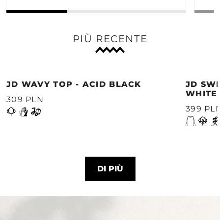
PIÙ RECENTE
JD WAVY TOP - ACID BLACK
JD SWE
WHITE
309 PLN
399 PL
DI PIÙ