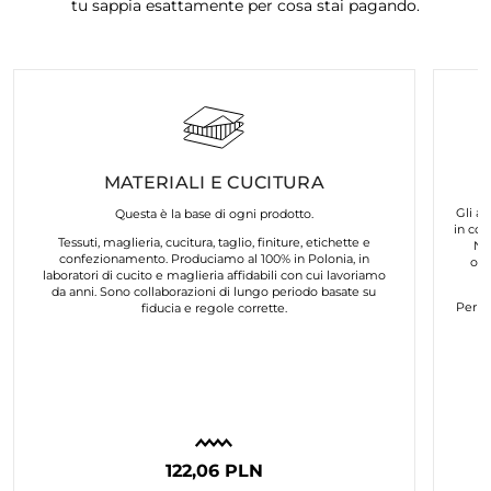
tu sappia esattamente per cosa stai pagando.
MATERIALI E CUCITURA
Gli ar
Questa è la base di ogni prodotto.
in col
Tessuti, maglieria, cucitura, taglio, finiture, etichette e
No
confezionamento. Produciamo al 100% in Polonia, in
org
laboratori di cucito e maglieria affidabili con cui lavoriamo
da anni. Sono collaborazioni di lungo periodo basate su
Per n
fiducia e regole corrette.
122,06 PLN