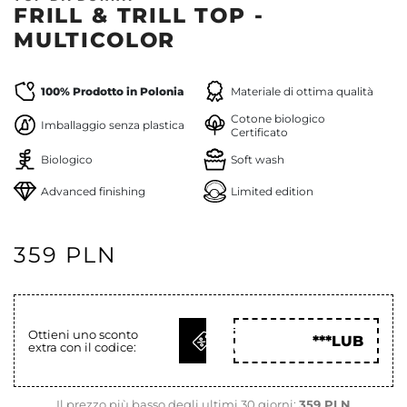
FRILL & TRILL TOP -
MULTICOLOR
100% Prodotto in Polonia
Materiale di ottima qualità
Cotone biologico
Imballaggio senza plastica
Certificato
Biologico
Soft wash
Advanced finishing
Limited edition
359 PLN
OTTIENI
Ottieni uno sconto
***LUB
extra con il codice:
COD
Il prezzo più basso degli ultimi 30 giorni:
359 PLN