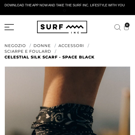
DOWNLOAD THE APP NOW AND TAKE THE SURF INC. LIFESTYLE WITH YOU
🤍
MODULO DI RESTITUZIONE ATTIVO
0
NEGOZIO
DONNE
ACCESSORI
SCIARPE E FOULARD
CELESTIAL SILK SCARF - SPACE BLACK