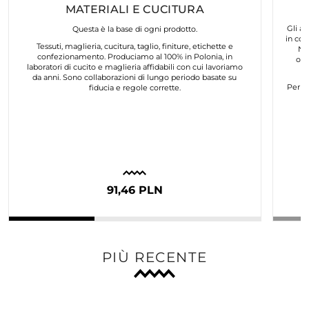
MATERIALI E CUCITURA
Gli ar
Questa è la base di ogni prodotto.
in col
Tessuti, maglieria, cucitura, taglio, finiture, etichette e
No
confezionamento. Produciamo al 100% in Polonia, in
org
laboratori di cucito e maglieria affidabili con cui lavoriamo
da anni. Sono collaborazioni di lungo periodo basate su
Per n
fiducia e regole corrette.
91,46 PLN
PIÙ RECENTE