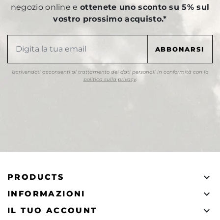
negozio online e
ottenete uno sconto su 5% sul
vostro prossimo acquisto.*
Iscrivendoti acconsenti al trattamento dei dati personali in conformità con la
politica sulla privacy
.

PRODUCTS

INFORMAZIONI

IL TUO ACCOUNT