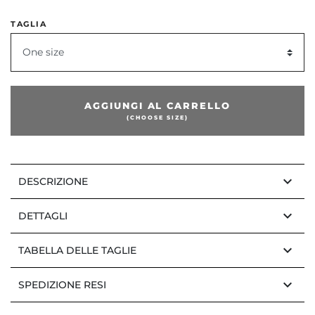
TAGLIA
One size
dente
AGGIUNGI AL CARRELLO
(CHOOSE SIZE)
keyboard_arrow_down
DESCRIZIONE
keyboard_arrow_down
DETTAGLI
keyboard_arrow_down
TABELLA DELLE TAGLIE
keyboard_arrow_down
SPEDIZIONE RESI