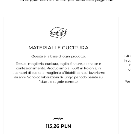
MATERIALI E CUCITURA
Gli ar
Questa è la base di ogni prodotto.
in col
Tessuti, maglieria, cucitura, taglio, finiture, etichette e
No
confezionamento. Produciamo al 100% in Polonia, in
org
laboratori di cucito e maglieria affidabili con cui lavoriamo
da anni. Sono collaborazioni di lungo periodo basate su
Per n
fiducia e regole corrette.
115,26 PLN