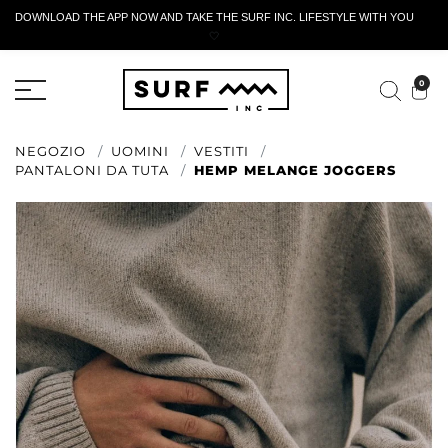
DOWNLOAD THE APP NOW AND TAKE THE SURF INC. LIFESTYLE WITH YOU
🤍
MODULO DI RESTITUZIONE ATTIVO
0
NEGOZIO
UOMINI
VESTITI
PANTALONI DA TUTA
HEMP MELANGE JOGGERS