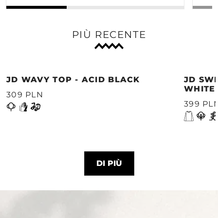
PIÙ RECENTE
JD WAVY TOP - ACID BLACK
JD SWE
WHITE
309 PLN
399 PL
DI PIÙ