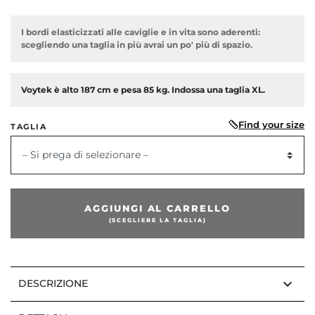
I bordi elasticizzati alle caviglie e in vita sono aderenti:
scegliendo una taglia in più avrai un po' più di spazio.
Voytek è alto 187 cm e pesa 85 kg. Indossa una taglia XL.
Find your size
TAGLIA
– Si prega di selezionare –
AGGIUNGI AL CARRELLO
(SCEGLIERE LA TAGLIA)
keyboard_arrow_down
DESCRIZIONE