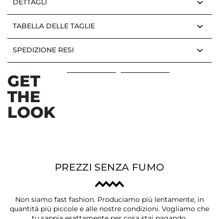
keyboard_arrow_down
DETTAGLI
keyboard_arrow_down
TABELLA DELLE TAGLIE
keyboard_arrow_down
SPEDIZIONE RESI
GET
THE
LOOK
PREZZI SENZA FUMO
Non siamo fast fashion. Produciamo più lentamente, in
quantità più piccole e alle nostre condizioni. Vogliamo che
tu sappia esattamente per cosa stai pagando.