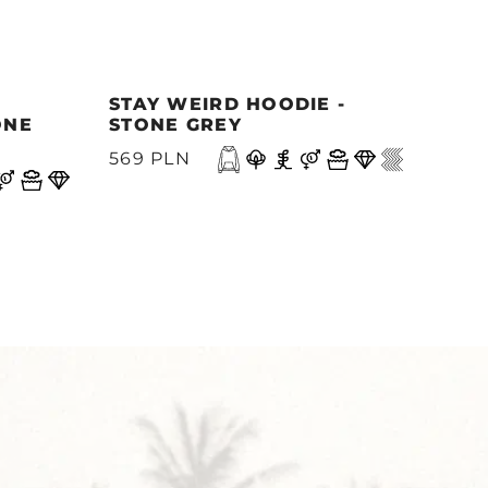
STAY WEIRD HOODIE -
MOR
ONE
STONE GREY
- M
A
569 PLN
499
Y