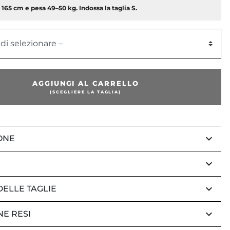
a 165 cm e pesa 49–50 kg. Indossa la taglia S.
 di selezionare –
AGGIUNGI AL CARRELLO
(SCEGLIERE LA TAGLIA)
keyboard_arrow_down
ONE
keyboard_arrow_down
keyboard_arrow_down
DELLE TAGLIE
keyboard_arrow_down
NE RESI