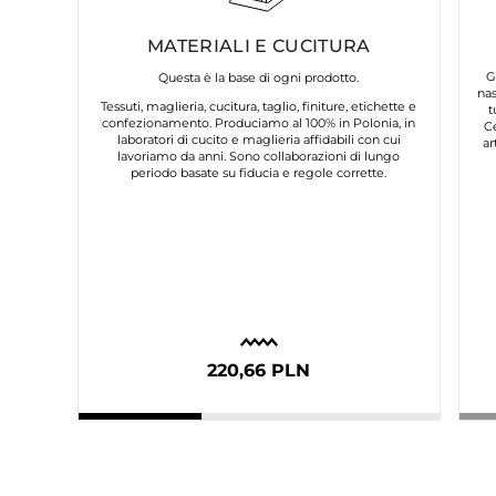
MATERIALI E CUCITURA
G
Questa è la base di ogni prodotto.
nas
Tessuti, maglieria, cucitura, taglio, finiture, etichette e
t
confezionamento. Produciamo al 100% in Polonia, in
C
laboratori di cucito e maglieria affidabili con cui
ar
lavoriamo da anni. Sono collaborazioni di lungo
periodo basate su fiducia e regole corrette.
220,66 PLN