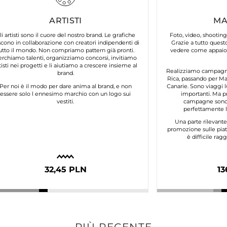
ARTISTI
MA
li artisti sono il cuore del nostro brand. Le grafiche
Foto, video, shooting
cono in collaborazione con creatori indipendenti di
Grazie a tutto questo
utto il mondo. Non compriamo pattern già pronti.
vedere come appaion
erchiamo talenti, organizziamo concorsi, invitiamo
tisti nei progetti e li aiutiamo a crescere insieme al
Realizziamo campagne 
brand.
Rica, passando per Mar
Per noi è il modo per dare anima al brand, e non
Canarie. Sono viaggi l
essere solo l ennesimo marchio con un logo sui
importanti. Ma p
vestiti.
campagne sono 
perfettamente lo
Una parte rilevant
promozione sulle piat
è difficile ra
32,45 PLN
13
PIÙ RECENTE