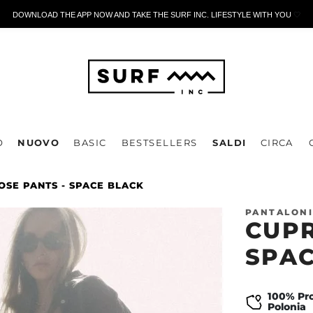
DOWNLOAD THE APP NOW AND TAKE THE SURF INC. LIFESTYLE WITH YOU
🤍
O
NUOVO
BASIC
BESTSELLERS
SALDI
CIRCA
OSE PANTS - SPACE BLACK
PANTALONI
CUPR
SPAC
100% Pro
Polonia