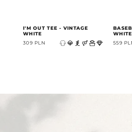
I'M OUT TEE - VINTAGE
BASEB
WHITE
WHIT
Precedente
309 PLN
559 PL