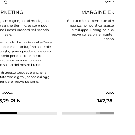
RKETING
MARGINE E COSTI FI
, campagne, social media, sito.
È tutto ciò che permette al nostro brand d
 sai che Surf Inc. esiste e puoi
magazzino, logistica, assistenza clienti, 
o i nostri prodotti nel mondo
e sviluppo. Il margine ci dà la possibilit
reale.
nuove collezioni e mantenere la qualità
riconosci.
in tutto il mondo - dalla Costa
occo e Sri Lanka, fino alle Isole
unghi, grandi produzioni e costi
roprio per questo le nostre
autentiche e raccontano
 spirito del nostro brand.
e di questo budget è anche la
taforme digitali, senza cui oggi
ggiungere nuove persone.
6,29 PLN
142,78 PLN