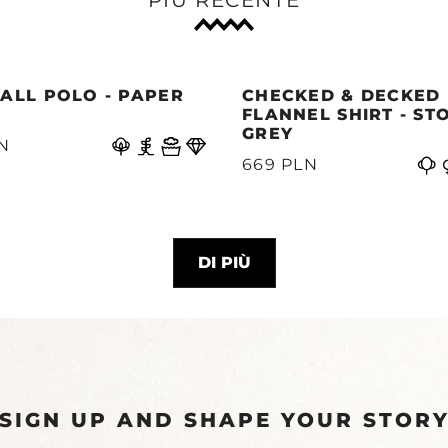
ALL POLO - PAPER
CHECKED & DECKED
E
FLANNEL SHIRT - ST
GREY
N
669 PLN
DI PIÙ
SIGN UP AND SHAPE YOUR STOR