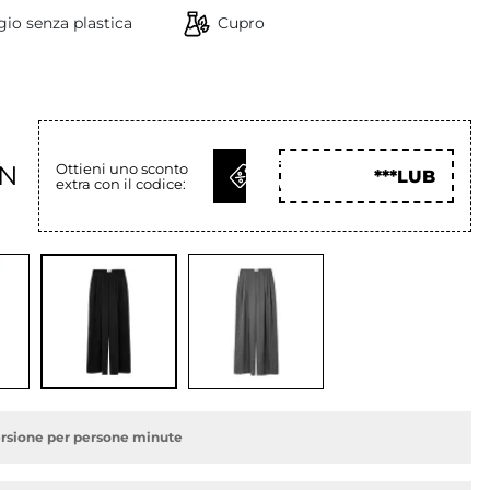
io senza plastica
Cupro
OTTIENI
LN
Ottieni uno sconto
***LUB
extra con il codice:
COD
versione per persone minute