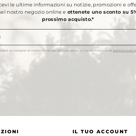
ricevi le ultime informazioni su notizie, promozioni e off
 nel nostro negozio online e
ottenete uno sconto su 5%
prossimo acquisto.*
endoti acconsenti al trattamento dei dati personali in conformità con la
politica sulla 
ZIONI
IL TUO ACCOUNT