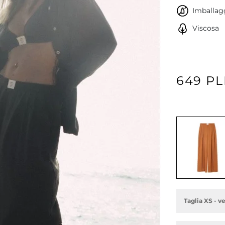
Imballagg
Viscosa
649 P
Taglia XS - 