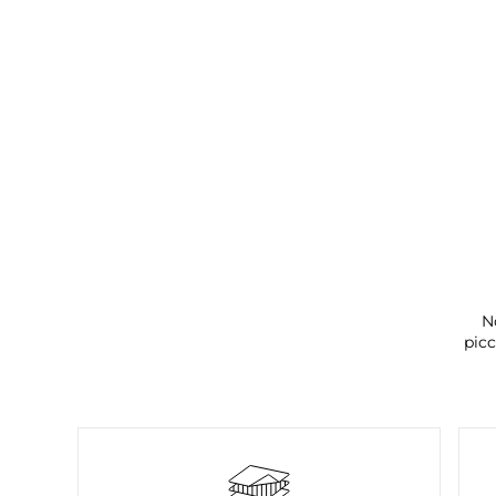
N
picc