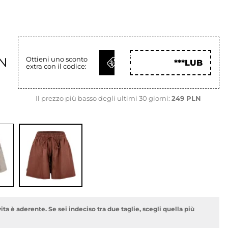
OTTIENI
LN
Ottieni uno sconto
***LUB
extra con il codice:
COD
Il prezzo più basso degli ultimi 30 giorni:
249 PLN
vita è aderente. Se sei indeciso tra due taglie, scegli quella più