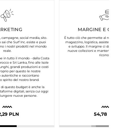
RKETING
MARGINE E COSTI FI
, campagne, social media, sito.
È tutto ciò che permette al nostro brand d
 sai che Surf Inc. esiste e puoi
magazzino, logistica, assistenza clienti, 
o i nostri prodotti nel mondo
e sviluppo. Il margine ci dà la possibilit
reale.
nuove collezioni e mantenere la qualità
riconosci.
in tutto il mondo - dalla Costa
occo e Sri Lanka, fino alle Isole
unghi, grandi produzioni e costi
roprio per questo le nostre
autentiche e raccontano
 spirito del nostro brand.
e di questo budget è anche la
taforme digitali, senza cui oggi
ggiungere nuove persone.
2,29 PLN
54,78 PLN