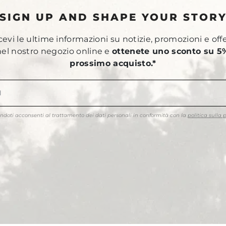
SIGN UP AND SHAPE YOUR STOR
ricevi le ultime informazioni su notizie, promozioni e off
 nel nostro negozio online e
ottenete uno sconto su 5%
prossimo acquisto.*
endoti acconsenti al trattamento dei dati personali in conformità con la
politica sulla 