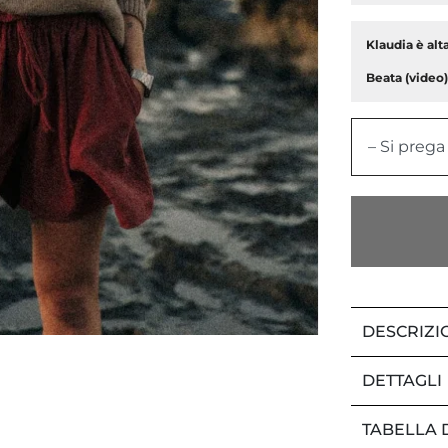
Klaudia è alt
Beata (video) 
– Si prega
DESCRIZI
DETTAGLI
TABELLA 