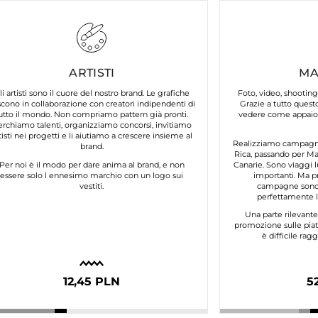
ARTISTI
MA
li artisti sono il cuore del nostro brand. Le grafiche
Foto, video, shooting
cono in collaborazione con creatori indipendenti di
Grazie a tutto questo
utto il mondo. Non compriamo pattern già pronti.
vedere come appaion
erchiamo talenti, organizziamo concorsi, invitiamo
tisti nei progetti e li aiutiamo a crescere insieme al
Realizziamo campagne 
brand.
Rica, passando per Mar
Per noi è il modo per dare anima al brand, e non
Canarie. Sono viaggi l
essere solo l ennesimo marchio con un logo sui
importanti. Ma p
vestiti.
campagne sono 
perfettamente lo
Una parte rilevant
promozione sulle piat
è difficile ra
12,45 PLN
5