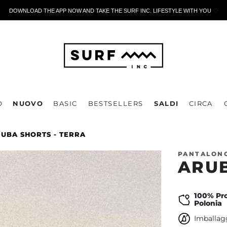
DOWNLOAD THE APP NOW AND TAKE THE SURF INC. LIFESTYLE WITH YOU
🤍
O
NUOVO
BASIC
BESTSELLERS
SALDI
CIRCA
UBA SHORTS - TERRA
PANTALONC
ARUB
100% Pro
Polonia
Imballagg