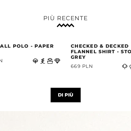
PIÙ RECENTE
ALL POLO - PAPER
CHECKED & DECKED
E
FLANNEL SHIRT - ST
GREY
N
669 PLN
DI PIÙ