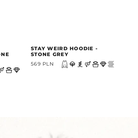
STAY WEIRD HOODIE -
MOR
ONE
STONE GREY
- M
A
569 PLN
499