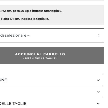
a 172 cm, pesa 50 kg e indossa una taglia S.
è alta 171 cm. Indossa la taglia M.
 di selezionare –
AGGIUNGI AL CARRELLO
(SCEGLIERE LA TAGLIA)
keyboard_arrow_down
ONE
keyboard_arrow_down
keyboard_arrow_down
DELLE TAGLIE