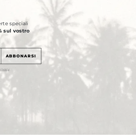
Y
erte speciali
 sul vostro
privacy
.