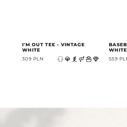
I'M OUT TEE - VINTAGE
BASEB
WHITE
WHIT
Precedente
309 PLN
559 PL