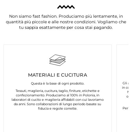
Non siamo fast fashion. Produciamo più lentamente, in
quantità più piccole e alle nostre condizioni. Vogliamo che
tu sappia esattamente per cosa stai pagando.
MATERIALI E CUCITURA
Gli ar
Questa è la base di ogni prodotto.
in col
Tessuti, maglieria, cucitura, taglio, finiture, etichette e
No
confezionamento. Produciamo al 100% in Polonia, in
org
laboratori di cucito e maglieria affidabili con cui lavoriamo
da anni. Sono collaborazioni di lungo periodo basate su
Per n
fiducia e regole corrette.