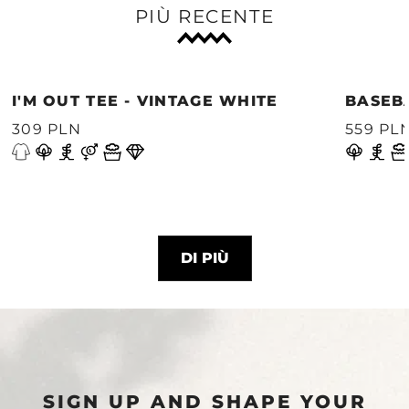
PIÙ RECENTE
I'M OUT TEE - VINTAGE WHITE
BASEB
309 PLN
559 PL
DI PIÙ
SIGN UP AND SHAPE YOUR