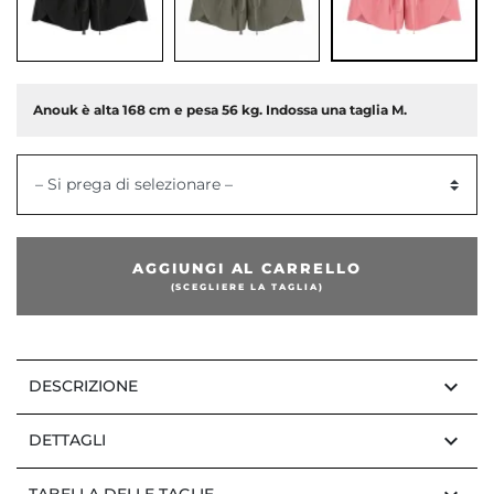
Anouk è alta 168 cm e pesa 56 kg. Indossa una taglia M.
– Si prega di selezionare –
AGGIUNGI AL CARRELLO
(SCEGLIERE LA TAGLIA)
keyboard_arrow_down
DESCRIZIONE
keyboard_arrow_down
DETTAGLI