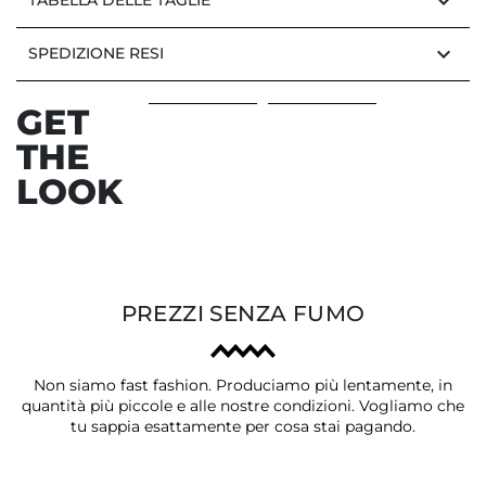
keyboard_arrow_down
TABELLA DELLE TAGLIE
keyboard_arrow_down
SPEDIZIONE RESI
GET
THE
LOOK
PREZZI SENZA FUMO
Non siamo fast fashion. Produciamo più lentamente, in
quantità più piccole e alle nostre condizioni. Vogliamo che
tu sappia esattamente per cosa stai pagando.