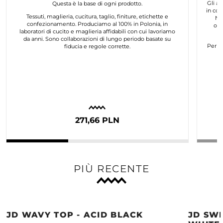
Gli ar
Questa è la base di ogni prodotto.
in col
Tessuti, maglieria, cucitura, taglio, finiture, etichette e
No
confezionamento. Produciamo al 100% in Polonia, in
org
laboratori di cucito e maglieria affidabili con cui lavoriamo
da anni. Sono collaborazioni di lungo periodo basate su
Per n
fiducia e regole corrette.
271,66 PLN
PIÙ RECENTE
JD WAVY TOP - ACID BLACK
JD SWE