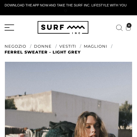
DOWNLOAD THE APP NOW AND TAKE THE SURF INC. LIFESTYLE WITH YOU
🤍
MODULO DI RESTITUZIONE ATTIVO
0
NEGOZIO
DONNE
VESTITI
MAGLIONI
FERREL SWEATER - LIGHT GREY