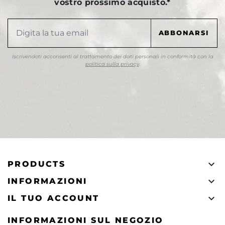
vostro prossimo acquisto.*
Iscrivendoti acconsenti al trattamento dei dati personali in conformità con la
politica sulla privacy
.

PRODUCTS

INFORMAZIONI

IL TUO ACCOUNT
INFORMAZIONI SUL NEGOZIO