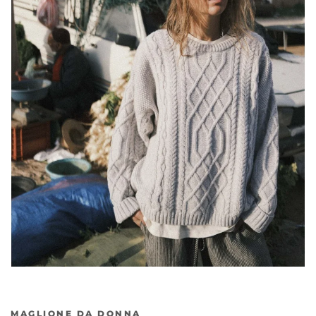
Precedente
Ava
MAGLIONE DA DONNA