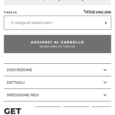
Find your size
TAGLIA
dente
– Si prega di selezionare –
AGGIUNGI AL CARRELLO
(SCEGLIERE LA TAGLIA)
keyboard_arrow_down
DESCRIZIONE
keyboard_arrow_down
DETTAGLI
keyboard_arrow_down
SPEDIZIONE RESI
GET