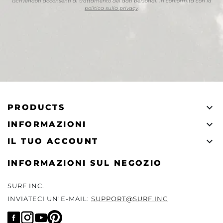
Iscrivendoti acconsenti al trattamento dei dati personali in conformità con la
politica sulla privacy
.

PRODUCTS

INFORMAZIONI

IL TUO ACCOUNT
INFORMAZIONI SUL NEGOZIO
SURF INC.
INVIATECI UN'E-MAIL:
SUPPORT@SURF.INC