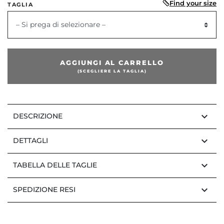
Find your size
TAGLIA
– Si prega di selezionare –
AGGIUNGI AL CARRELLO
(SCEGLIERE LA TAGLIA)
keyboard_arrow_down
DESCRIZIONE
keyboard_arrow_down
DETTAGLI
keyboard_arrow_down
TABELLA DELLE TAGLIE
keyboard_arrow_down
SPEDIZIONE RESI