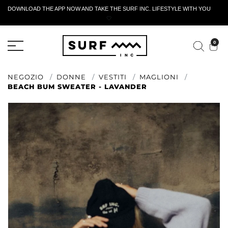
DOWNLOAD THE APP NOW AND TAKE THE SURF INC. LIFESTYLE WITH YOU
🤍
MODULO DI RESTITUZIONE ATTIVO
0
NEGOZIO
DONNE
VESTITI
MAGLIONI
BEACH BUM SWEATER - LAVANDER