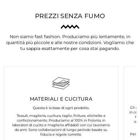
PREZZI SENZA FUMO
Non siamo fast fashion. Produciamo più lentamente, in
quantità più piccole e alle nostre condizioni. Vogliamo che
tu sappia esattamente per cosa stai pagando.
MATERIALI E CUCITURA
Gli ar
Questa è la base di ogni prodotto.
in col
Tessuti, maglieria, cucitura, taglio, finiture, etichette e
No
confezionamento. Produciamo al 100% in Polonia, in
org
laboratori di cucito e maglieria affidabili con cui lavoriamo
da anni. Sono collaborazioni di lungo periodo basate su
Per n
fiducia e regole corrette.