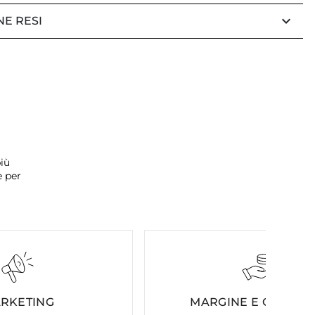
keyboard_arrow_down
NE RESI
iù
e per
RKETING
MARGINE E COSTI FI