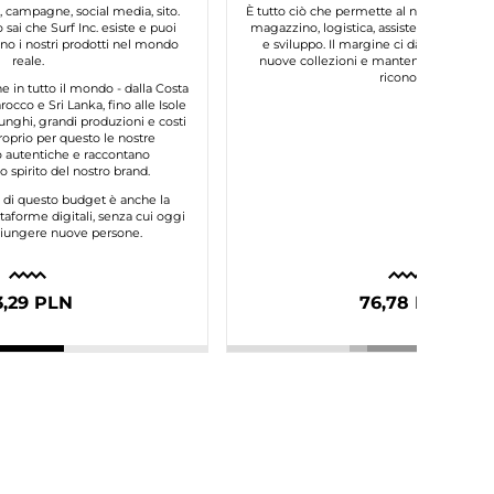
, campagne, social media, sito.
È tutto ciò che permette al nostro brand d
 sai che Surf Inc. esiste e puoi
magazzino, logistica, assistenza clienti, 
o i nostri prodotti nel mondo
e sviluppo. Il margine ci dà la possibilit
reale.
nuove collezioni e mantenere la qualità
riconosci.
in tutto il mondo - dalla Costa
occo e Sri Lanka, fino alle Isole
unghi, grandi produzioni e costi
roprio per questo le nostre
autentiche e raccontano
 spirito del nostro brand.
e di questo budget è anche la
taforme digitali, senza cui oggi
ggiungere nuove persone.
3,29 PLN
76,78 PLN