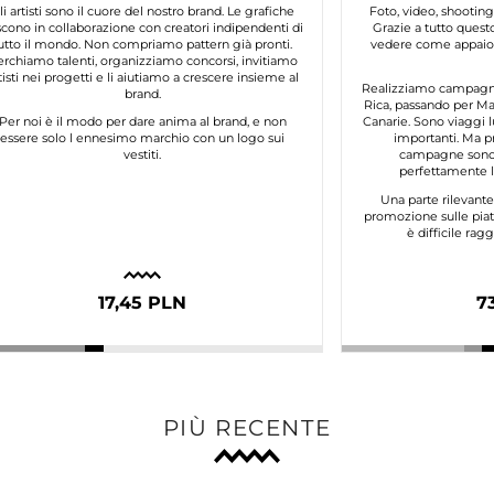
li artisti sono il cuore del nostro brand. Le grafiche
Foto, video, shooting
cono in collaborazione con creatori indipendenti di
Grazie a tutto questo
utto il mondo. Non compriamo pattern già pronti.
vedere come appaion
erchiamo talenti, organizziamo concorsi, invitiamo
tisti nei progetti e li aiutiamo a crescere insieme al
Realizziamo campagne 
brand.
Rica, passando per Mar
Per noi è il modo per dare anima al brand, e non
Canarie. Sono viaggi l
essere solo l ennesimo marchio con un logo sui
importanti. Ma p
vestiti.
campagne sono 
perfettamente lo
Una parte rilevant
promozione sulle piat
è difficile ra
17,45 PLN
7
PIÙ RECENTE