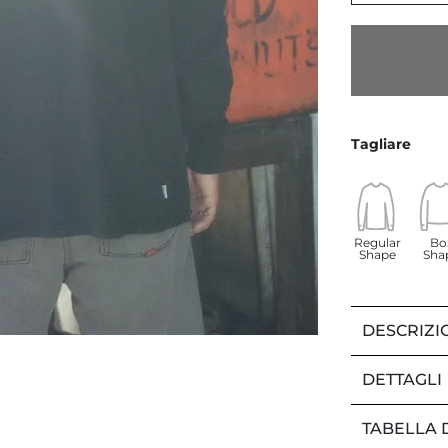
Tagliare
Regular
Bo
Shape
Sha
DESCRIZI
DETTAGLI
TABELLA 