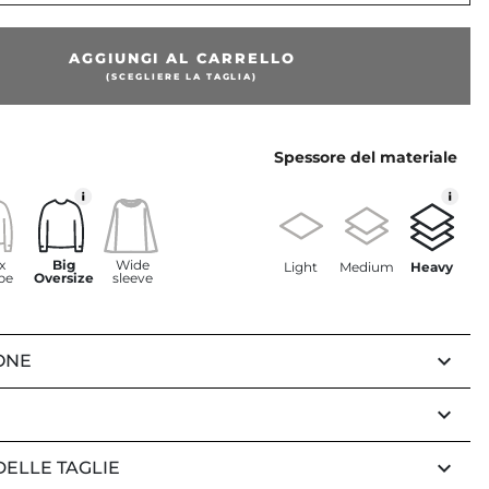
AGGIUNGI AL CARRELLO
(SCEGLIERE LA TAGLIA)
Spessore del materiale
x
Big
Wide
Light
Medium
Heavy
pe
Oversize
sleeve
keyboard_arrow_down
ONE
keyboard_arrow_down
keyboard_arrow_down
DELLE TAGLIE