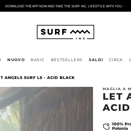
DOWNLOAD THE APP NOW AND TAKE THE SURF INC. LIFESTYLE WITH YOU
🤍
O
NUOVO
BASIC
BESTSELLERS
SALDI
CIRCA
ET ANGELS SURF LS - ACID BLACK
MAGLIA A 
LET 
ACID
100% Pro
Polonia