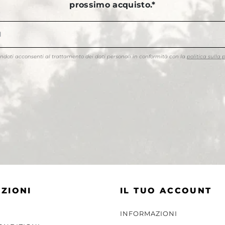
prossimo acquisto.*
endoti acconsenti al trattamento dei dati personali in conformità con la
politica sulla 
ZIONI
IL TUO ACCOUNT
INFORMAZIONI