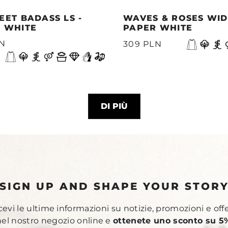
EET BADASS LS -
WAVES & ROSES WIDE
 WHITE
PAPER WHITE
LN
309 PLN
DI PIÙ
SIGN UP AND SHAPE YOUR STOR
ricevi le ultime informazioni su notizie, promozioni e off
 nel nostro negozio online e
ottenete uno sconto su 5%