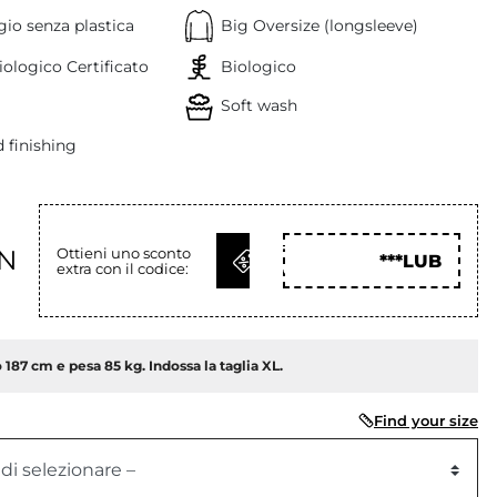
io senza plastica
Big Oversize (longsleeve)
ologico Certificato
Biologico
Soft wash
 finishing
OTTIENI
LN
Ottieni uno sconto
***LUB
extra con il codice:
COD
 187 cm e pesa 85 kg. Indossa la taglia XL.
Find your size
 di selezionare –