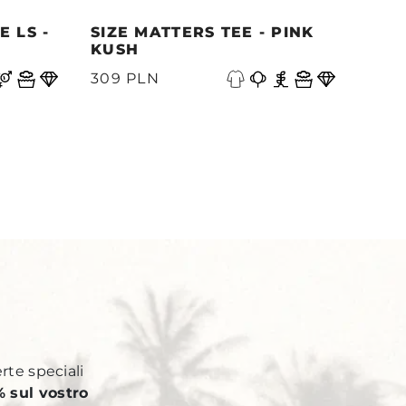
 LS -
SIZE MATTERS TEE - PINK
QUE
KUSH
PAC
A
309 PLN
339
Y
erte speciali
 sul vostro