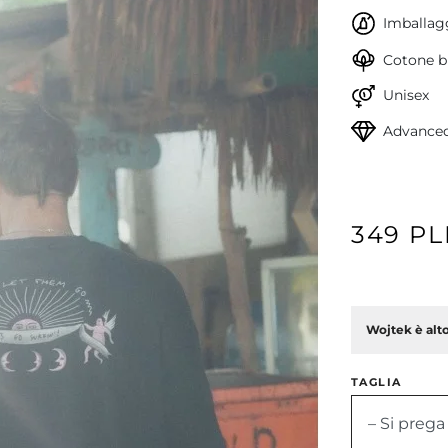
Imballagg
Cotone bi
Unisex
Advanced
349 P
Avanti
Wojtek è alto
TAGLIA
– Si prega