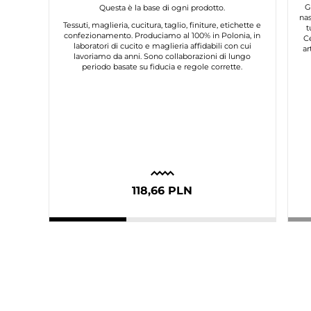
G
Questa è la base di ogni prodotto.
nas
Tessuti, maglieria, cucitura, taglio, finiture, etichette e
t
confezionamento. Produciamo al 100% in Polonia, in
C
laboratori di cucito e maglieria affidabili con cui
ar
lavoriamo da anni. Sono collaborazioni di lungo
periodo basate su fiducia e regole corrette.
118,66 PLN