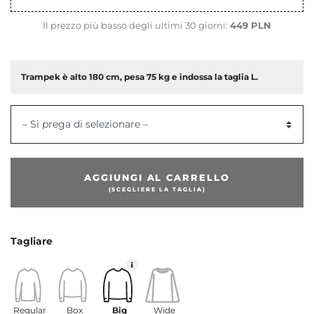
Il prezzo più basso degli ultimi 30 giorni:
449 PLN
Trampek è alto 180 cm, pesa 75 kg e indossa la taglia L.
– Si prega di selezionare –
AGGIUNGI AL CARRELLO
(SCEGLIERE LA TAGLIA)
dente
Tagliare
Regular
Box
Big
Wide