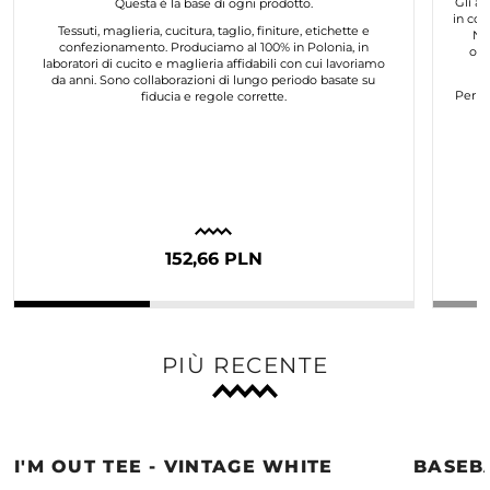
Gli ar
Questa è la base di ogni prodotto.
in col
Tessuti, maglieria, cucitura, taglio, finiture, etichette e
No
confezionamento. Produciamo al 100% in Polonia, in
org
laboratori di cucito e maglieria affidabili con cui lavoriamo
da anni. Sono collaborazioni di lungo periodo basate su
Per n
fiducia e regole corrette.
152,66 PLN
PIÙ RECENTE
I'M OUT TEE - VINTAGE WHITE
BASEB