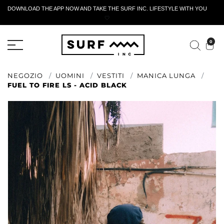
DOWNLOAD THE APP NOW AND TAKE THE SURF INC. LIFESTYLE WITH YOU
🤍
MODULO DI RESTITUZIONE ATTIVO
0
NEGOZIO
UOMINI
VESTITI
MANICA LUNGA
FUEL TO FIRE LS - ACID BLACK