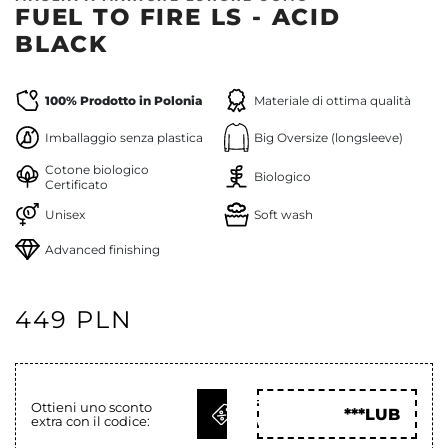
FUEL TO FIRE LS - ACID
BLACK
100% Prodotto in Polonia
Materiale di ottima qualità
Imballaggio senza plastica
Big Oversize (longsleeve)
Cotone biologico
Biologico
Certificato
Unisex
Soft wash
Advanced finishing
449 PLN
OTTIENI
Ottieni uno sconto
***LUB
extra con il codice:
COD