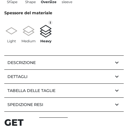
Shape
Shape
Oversize
sleeve
Spessore del materiale
Light
Medium
Heavy
keyboard_arrow_down
DESCRIZIONE
keyboard_arrow_down
DETTAGLI
keyboard_arrow_down
TABELLA DELLE TAGLIE
keyboard_arrow_down
SPEDIZIONE RESI
GET