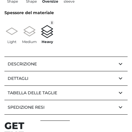
Shape
Shape
Oversize
sleeve
Spessore del materiale
Light
Medium
Heavy
keyboard_arrow_down
DESCRIZIONE
keyboard_arrow_down
DETTAGLI
keyboard_arrow_down
TABELLA DELLE TAGLIE
keyboard_arrow_down
SPEDIZIONE RESI
GET