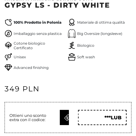
GYPSY LS - DIRTY WHITE
100% Prodotto in Polonia
Materiale di ottima qualità
Imballaggio senza plastica
Big Oversize (longsleeve)
Cotone biologico
Biologico
Certificato
Unisex
Soft wash
Advanced finishing
349 PLN
OTTIENI
Ottieni uno sconto
***LUB
extra con il codice:
COD