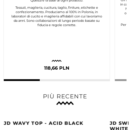
Gli ar
Questa è la base di ogni prodotto.
in col
Tessuti, maglieria, cucitura, taglio, finiture, etichette e
No
confezionamento. Produciamo al 100% in Polonia, in
org
laboratori di cucito e maglieria affidabili con cui lavoriamo
da anni. Sono collaborazioni di lungo periodo basate su
Per n
fiducia e regole corrette.
118,66 PLN
PIÙ RECENTE
JD WAVY TOP - ACID BLACK
JD SWE
WHITE