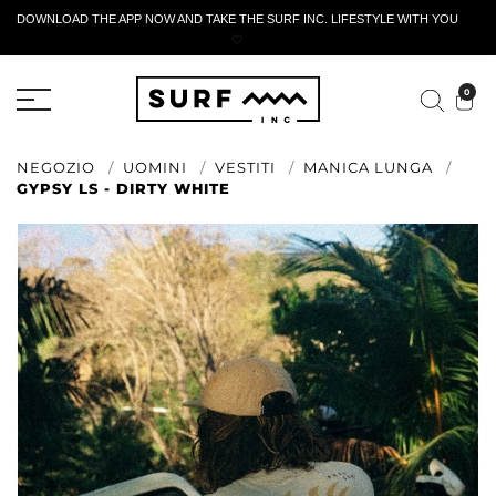
DOWNLOAD THE APP NOW AND TAKE THE SURF INC. LIFESTYLE WITH YOU
🤍
MODULO DI RESTITUZIONE ATTIVO
0
NEGOZIO
UOMINI
VESTITI
MANICA LUNGA
GYPSY LS - DIRTY WHITE