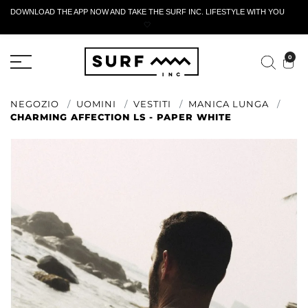
DOWNLOAD THE APP NOW AND TAKE THE SURF INC. LIFESTYLE WITH YOU
🤍
MODULO DI RESTITUZIONE ATTIVO
0
NEGOZIO
UOMINI
VESTITI
MANICA LUNGA
CHARMING AFFECTION LS - PAPER WHITE