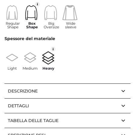
Regular
Box
Big
Wide
Shape
Shape
Oversize
sleeve
Spessore del materiale
Light
Medium
Heavy
keyboard_arrow_down
DESCRIZIONE
keyboard_arrow_down
DETTAGLI
keyboard_arrow_down
TABELLA DELLE TAGLIE