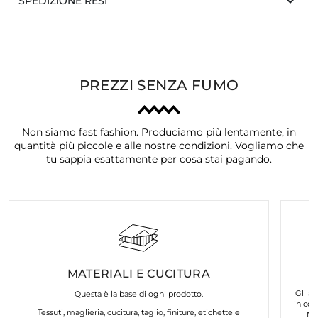
keyboard_arrow_down
SPEDIZIONE RESI
PREZZI SENZA FUMO
Non siamo fast fashion. Produciamo più lentamente, in
quantità più piccole e alle nostre condizioni. Vogliamo che
tu sappia esattamente per cosa stai pagando.
MATERIALI E CUCITURA
Gli ar
Questa è la base di ogni prodotto.
in col
Tessuti, maglieria, cucitura, taglio, finiture, etichette e
No