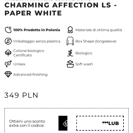
CHARMING AFFECTION LS -
PAPER WHITE
100% Prodotto in Polonia
Materiale di ottima qualità
Imballaggio senza plastica
Box Shape (longsleeve)
Cotone biologico
Biologico
Certificato
Unisex
Soft wash
Advanced finishing
349 PLN
OTTIENI
Ottieni uno sconto
***LUB
extra con il codice:
COD