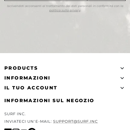
Iscrivendoti acconsenti al trattamento dei dati personali in conformità con la
politica sulla privacy
.

PRODUCTS

INFORMAZIONI

IL TUO ACCOUNT
INFORMAZIONI SUL NEGOZIO
SURF INC.
INVIATECI UN'E-MAIL:
SUPPORT@SURF.INC