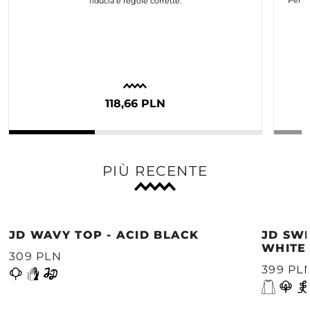
fiducia e regole corrette.
118,66 PLN
PIÙ RECENTE
JD WAVY TOP - ACID BLACK
JD SWE
WHITE
309 PLN
399 PL