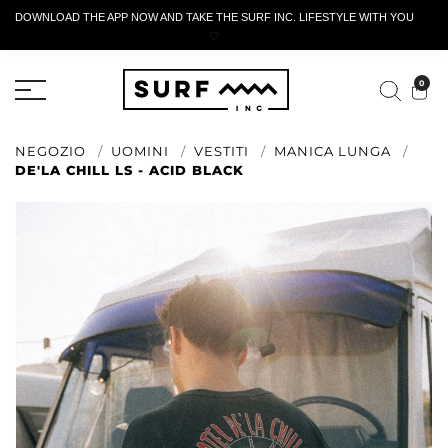
DOWNLOAD THE APP NOW AND TAKE THE SURF INC. LIFESTYLE WITH YOU
🤍
MODULO DI RESTITUZIONE ATTIVO
0
NEGOZIO
UOMINI
VESTITI
MANICA LUNGA
DE'LA CHILL LS - ACID BLACK