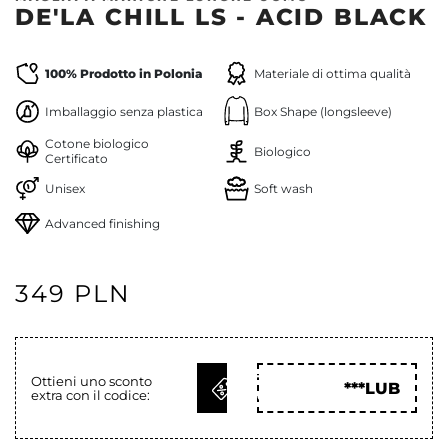
DE'LA CHILL LS - ACID BLACK
100% Prodotto in Polonia
Materiale di ottima qualità
Imballaggio senza plastica
Box Shape (longsleeve)
Cotone biologico
Biologico
Certificato
Unisex
Soft wash
Advanced finishing
349 PLN
OTTIENI
Ottieni uno sconto
***LUB
extra con il codice:
COD