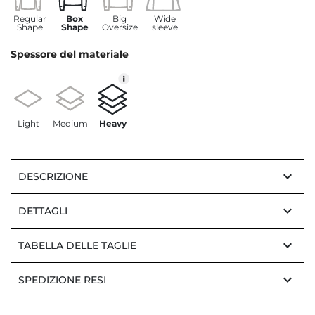
Regular
Box
Big
Wide
Shape
Shape
Oversize
sleeve
Spessore del materiale
Light
Medium
Heavy
keyboard_arrow_down
DESCRIZIONE
keyboard_arrow_down
DETTAGLI
keyboard_arrow_down
TABELLA DELLE TAGLIE
keyboard_arrow_down
SPEDIZIONE RESI