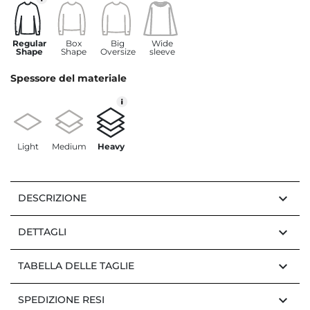
Regular
Box
Big
Wide
Shape
Shape
Oversize
sleeve
Spessore del materiale
Light
Medium
Heavy
keyboard_arrow_down
DESCRIZIONE
keyboard_arrow_down
DETTAGLI
keyboard_arrow_down
TABELLA DELLE TAGLIE
keyboard_arrow_down
SPEDIZIONE RESI