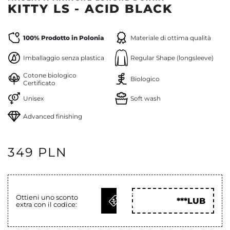
KITTY LS - ACID BLACK
100% Prodotto in Polonia
Materiale di ottima qualità
Imballaggio senza plastica
Regular Shape (longsleeve)
Cotone biologico
Biologico
Certificato
Unisex
Soft wash
Advanced finishing
349 PLN
OTTIENI
Ottieni uno sconto
***LUB
extra con il codice:
COD