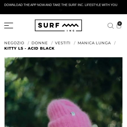
DOWNLOAD THE APP NOW AND TAKE THE SURF INC. LIFESTYLE WITH YOU
🤍
MODULO DI RESTITUZIONE ATTIVO
0
NEGOZIO
DONNE
VESTITI
MANICA LUNGA
KITTY LS - ACID BLACK