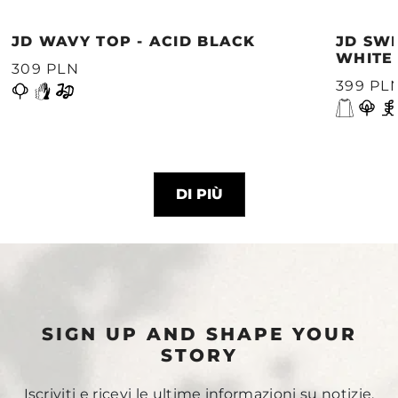
JD WAVY TOP - ACID BLACK
JD SWE
WHITE
309 PLN
399 PL
DI PIÙ
SIGN UP AND SHAPE YOUR
STORY
Iscriviti e ricevi le ultime informazioni su notizie,