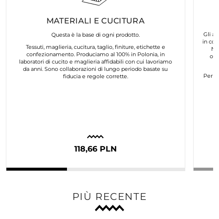
MATERIALI E CUCITURA
Gli ar
Questa è la base di ogni prodotto.
in col
Tessuti, maglieria, cucitura, taglio, finiture, etichette e
No
confezionamento. Produciamo al 100% in Polonia, in
org
laboratori di cucito e maglieria affidabili con cui lavoriamo
da anni. Sono collaborazioni di lungo periodo basate su
Per n
fiducia e regole corrette.
118,66 PLN
PIÙ RECENTE