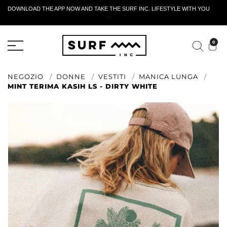
DOWNLOAD THE APP NOW AND TAKE THE SURF INC. LIFESTYLE WITH YOU
🤍
MODULO DI RESTITUZIONE ATTIVO
0
NEGOZIO
DONNE
VESTITI
MANICA LUNGA
MINT TERIMA KASIH LS - DIRTY WHITE