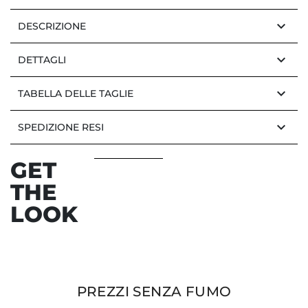
keyboard_arrow_down
DESCRIZIONE
keyboard_arrow_down
DETTAGLI
keyboard_arrow_down
TABELLA DELLE TAGLIE
keyboard_arrow_down
SPEDIZIONE RESI
GET
THE
LOOK
PREZZI SENZA FUMO