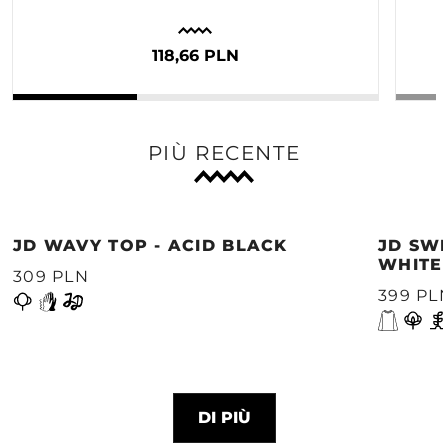
118,66 PLN
PIÙ RECENTE
JD WAVY TOP - ACID BLACK
JD SWE
WHITE
309 PLN
399 PL
DI PIÙ