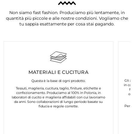
Non siamo fast fashion. Produciamo più lentamente, in
quantità più piccole e alle nostre condizioni. Vogliamo che
tu sappia esattamente per cosa stai pagando.
MATERIALI E CUCITURA
Gli ar
Questa è la base di ogni prodotto.
in col
Tessuti, maglieria, cucitura, taglio, finiture, etichette e
No
confezionamento. Produciamo al 100% in Polonia, in
org
laboratori di cucito e maglieria affidabili con cui lavoriamo
da anni. Sono collaborazioni di lungo periodo basate su
Per n
fiducia e regole corrette.