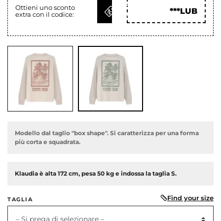
OTTIENI
Ottieni uno sconto
***LUB
extra con il codice:
COD
Modello dal taglio "box shape". Si caratterizza per una forma
più corta e squadrata.
Klaudia è alta 172 cm, pesa 50 kg e indossa la taglia S.
dente
Find your size
TAGLIA
– Si prega di selezionare –