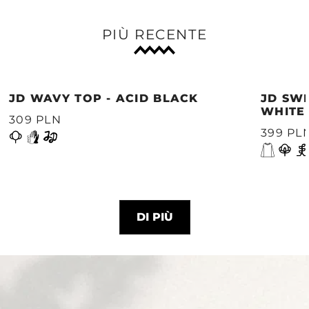
PIÙ RECENTE
JD WAVY TOP - ACID BLACK
JD SWE
WHITE
309 PLN
399 PL
DI PIÙ