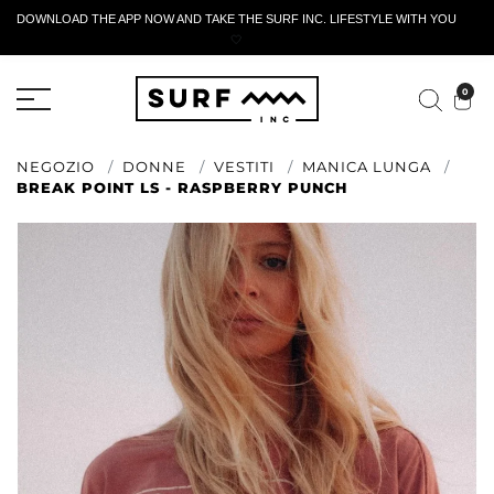
DOWNLOAD THE APP NOW AND TAKE THE SURF INC. LIFESTYLE WITH YOU
🤍
MODULO DI RESTITUZIONE ATTIVO
0
NEGOZIO
DONNE
VESTITI
MANICA LUNGA
BREAK POINT LS - RASPBERRY PUNCH