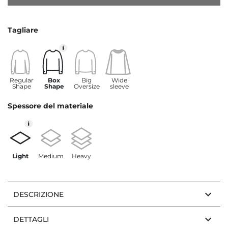
Tagliare
Regular
Box
Big
Wide
Shape
Shape
Oversize
sleeve
Spessore del materiale
Light
Medium
Heavy
keyboard_arrow_down
DESCRIZIONE
keyboard_arrow_down
DETTAGLI