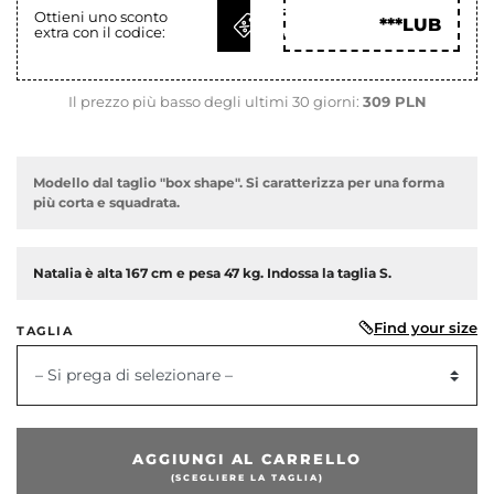
OTTIENI
Ottieni uno sconto
***LUB
extra con il codice:
COD
Il prezzo più basso degli ultimi 30 giorni:
309 PLN
Modello dal taglio "box shape". Si caratterizza per una forma
più corta e squadrata.
Natalia è alta 167 cm e pesa 47 kg. Indossa la taglia S.
Find your size
TAGLIA
– Si prega di selezionare –
dente
AGGIUNGI AL CARRELLO
(SCEGLIERE LA TAGLIA)