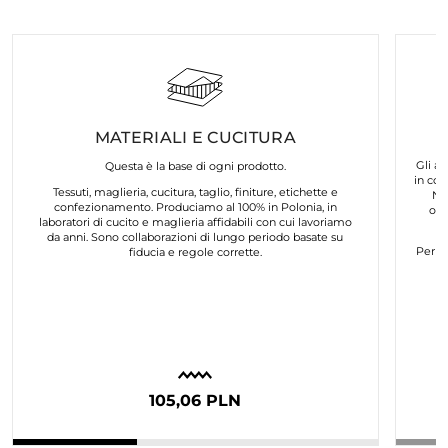
MATERIALI E CUCITURA
Gli ar
Questa è la base di ogni prodotto.
in col
Tessuti, maglieria, cucitura, taglio, finiture, etichette e
No
confezionamento. Produciamo al 100% in Polonia, in
org
laboratori di cucito e maglieria affidabili con cui lavoriamo
da anni. Sono collaborazioni di lungo periodo basate su
Per n
fiducia e regole corrette.
105,06 PLN