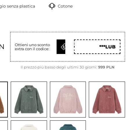
io senza plastica
Cotone
OTTIENI
LN
Ottieni uno sconto
***LUB
extra con il codice:
COD
Il prezzo più basso degli ultimi 30 giorni:
999 PLN