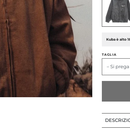
Kuba è alto 1
TAGLIA
– Si prega
DESCRIZI