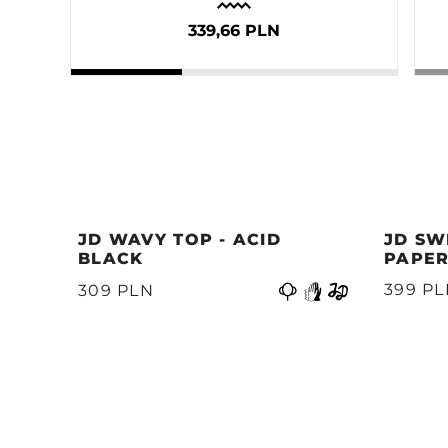
339,66 PLN
JD WAVY TOP - ACID
JD SW
BLACK
PAPER
Precedente
399 P
309 PLN