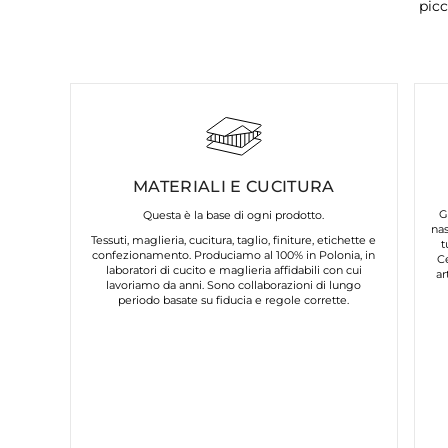
picc
MATERIALI E CUCITURA
G
Questa è la base di ogni prodotto.
nas
Tessuti, maglieria, cucitura, taglio, finiture, etichette e
t
confezionamento. Produciamo al 100% in Polonia, in
C
laboratori di cucito e maglieria affidabili con cui
ar
lavoriamo da anni. Sono collaborazioni di lungo
periodo basate su fiducia e regole corrette.