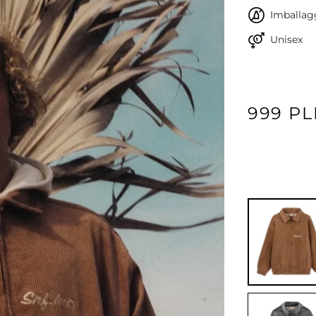
Imballagg
Unisex
999 P