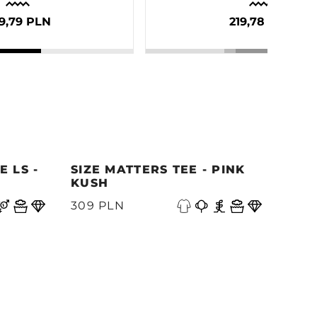
9,79 PLN
219,78 PLN
 LS -
SIZE MATTERS TEE - PINK
QUE
KUSH
PAC
A
309 PLN
339