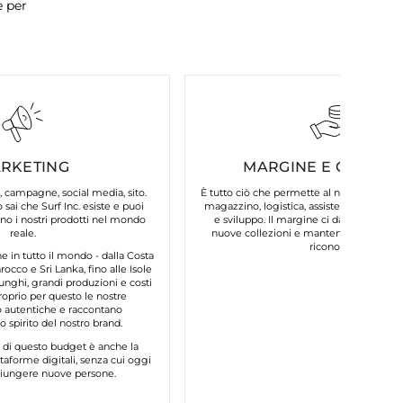
e per
RKETING
MARGINE E COSTI FI
, campagne, social media, sito.
È tutto ciò che permette al nostro brand d
 sai che Surf Inc. esiste e puoi
magazzino, logistica, assistenza clienti, 
o i nostri prodotti nel mondo
e sviluppo. Il margine ci dà la possibilit
reale.
nuove collezioni e mantenere la qualità
riconosci.
in tutto il mondo - dalla Costa
occo e Sri Lanka, fino alle Isole
unghi, grandi produzioni e costi
roprio per questo le nostre
autentiche e raccontano
 spirito del nostro brand.
e di questo budget è anche la
taforme digitali, senza cui oggi
ggiungere nuove persone.