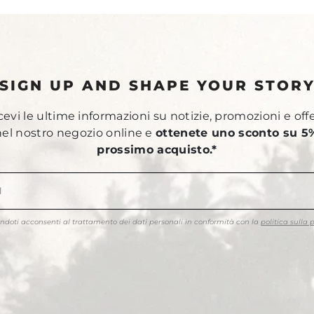
SIGN UP AND SHAPE YOUR STOR
ricevi le ultime informazioni su notizie, promozioni e off
 nel nostro negozio online e
ottenete uno sconto su 5%
prossimo acquisto.*
endoti acconsenti al trattamento dei dati personali in conformità con la
politica sulla 