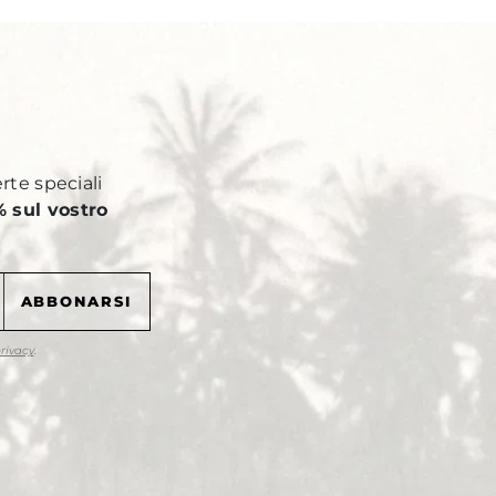
Y
erte speciali
 sul vostro
privacy
.