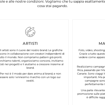
ole e alle nostre condizioni. Vogliamo che tu sappia esattament
cosa stai pagando.
ARTISTI
MA
li artisti sono il cuore del nostro brand. Le grafiche
Foto, video, shooting
cono in collaborazione con creatori indipendenti di
Grazie a tutto questo
utto il mondo. Non compriamo pattern già pronti.
vedere come appaion
erchiamo talenti, organizziamo concorsi, invitiamo
tisti nei progetti e li aiutiamo a crescere insieme al
Realizziamo campagne 
brand.
Rica, passando per Mar
Per noi è il modo per dare anima al brand, e non
Canarie. Sono viaggi l
essere solo l ennesimo marchio con un logo sui
importanti. Ma p
vestiti.
campagne sono 
perfettamente lo
Una parte rilevant
promozione sulle piat
è difficile ra