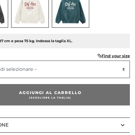
87 cm e pesa 75 kg. Indossa la taglia XL.
Find your size
 di selezionare –
AGGIUNGI AL CARRELLO
(SCEGLIERE LA TAGLIA)
keyboard_arrow_down
ONE