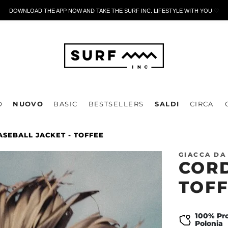
DOWNLOAD THE APP NOW AND TAKE THE SURF INC. LIFESTYLE WITH YOU
🤍
O
NUOVO
BASIC
BESTSELLERS
SALDI
CIRCA
SEBALL JACKET - TOFFEE
GIACCA DA
CORD
TOF
100% Pro
Polonia