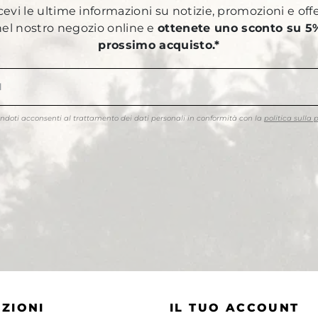
ricevi le ultime informazioni su notizie, promozioni e off
 nel nostro negozio online e
ottenete uno sconto su 5%
prossimo acquisto.*
endoti acconsenti al trattamento dei dati personali in conformità con la
politica sulla 
ZIONI
IL TUO ACCOUNT