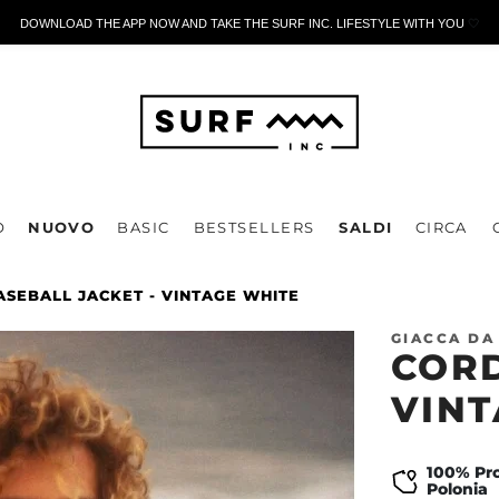
DOWNLOAD THE APP NOW AND TAKE THE SURF INC. LIFESTYLE WITH YOU
🤍
O
NUOVO
BASIC
BESTSELLERS
SALDI
CIRCA
SEBALL JACKET - VINTAGE WHITE
GIACCA DA
CORD
VINT
100% Pro
Polonia