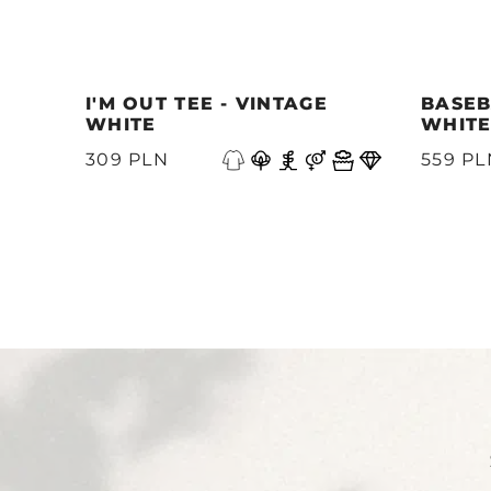
I'M OUT TEE - VINTAGE
BASEB
WHITE
WHIT
Precedente
309 PLN
559 PL