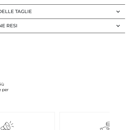
keyboard_arrow_down
DELLE TAGLIE
keyboard_arrow_down
NE RESI
iù
e per