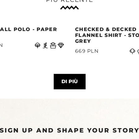
ALL POLO - PAPER
CHECKED & DECKED
E
FLANNEL SHIRT - ST
GREY
N
669 PLN
DI PIÙ
SIGN UP AND SHAPE YOUR STOR