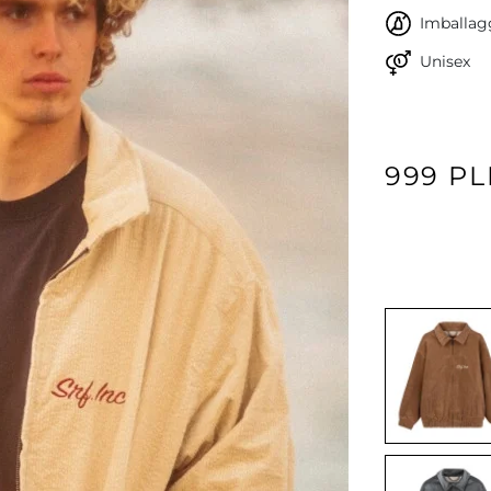
Imballagg
Unisex
999 P
Avanti