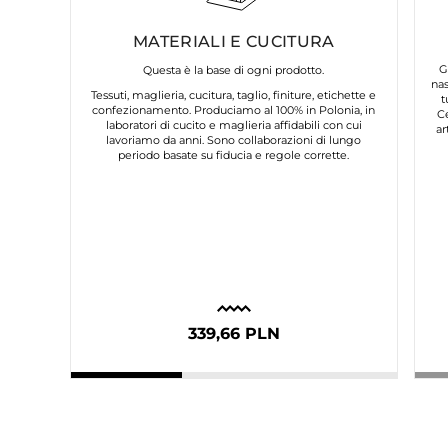
MATERIALI E CUCITURA
G
Questa è la base di ogni prodotto.
nas
Tessuti, maglieria, cucitura, taglio, finiture, etichette e
t
confezionamento. Produciamo al 100% in Polonia, in
C
laboratori di cucito e maglieria affidabili con cui
ar
lavoriamo da anni. Sono collaborazioni di lungo
periodo basate su fiducia e regole corrette.
339,66 PLN