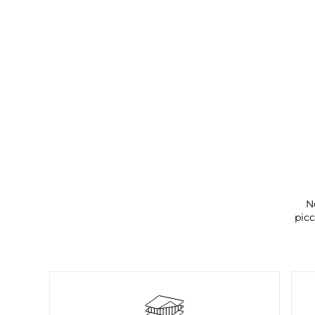
N
picc