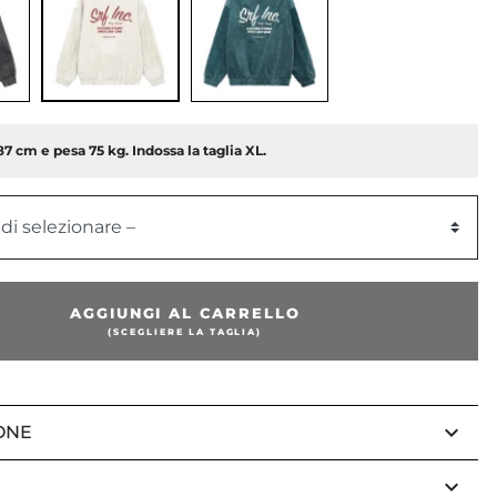
87 cm e pesa 75 kg. Indossa la taglia XL.
 di selezionare –
AGGIUNGI AL CARRELLO
(SCEGLIERE LA TAGLIA)
keyboard_arrow_down
ONE
keyboard_arrow_down