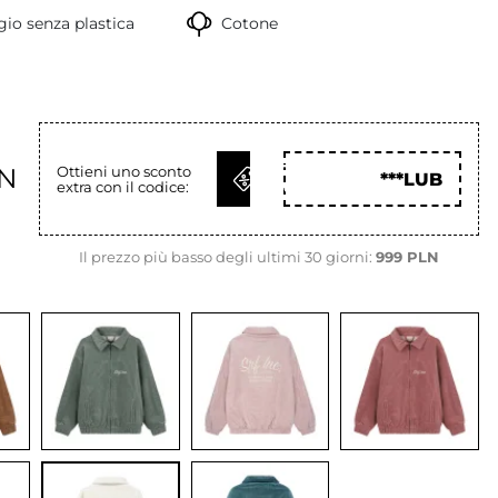
io senza plastica
Cotone
OTTIENI
LN
Ottieni uno sconto
***LUB
extra con il codice:
COD
Il prezzo più basso degli ultimi 30 giorni:
999 PLN