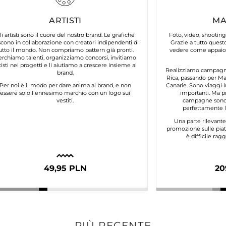
ARTISTI
MA
li artisti sono il cuore del nostro brand. Le grafiche
Foto, video, shooting
cono in collaborazione con creatori indipendenti di
Grazie a tutto questo
utto il mondo. Non compriamo pattern già pronti.
vedere come appaion
erchiamo talenti, organizziamo concorsi, invitiamo
tisti nei progetti e li aiutiamo a crescere insieme al
Realizziamo campagne 
brand.
Rica, passando per Mar
Per noi è il modo per dare anima al brand, e non
Canarie. Sono viaggi l
essere solo l ennesimo marchio con un logo sui
importanti. Ma p
vestiti.
campagne sono 
perfettamente lo
Una parte rilevant
promozione sulle piat
è difficile ra
49,95 PLN
20
PIÙ RECENTE