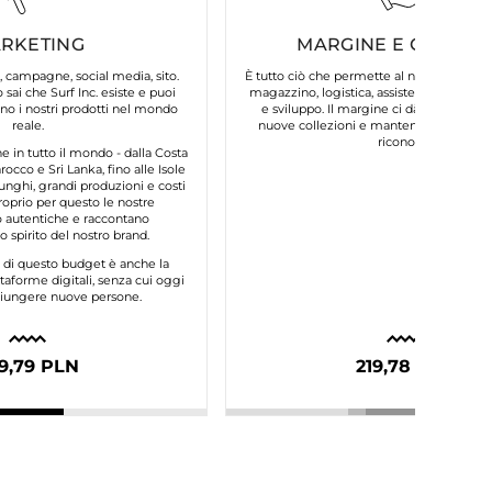
RKETING
MARGINE E COSTI FI
, campagne, social media, sito.
È tutto ciò che permette al nostro brand d
 sai che Surf Inc. esiste e puoi
magazzino, logistica, assistenza clienti, 
o i nostri prodotti nel mondo
e sviluppo. Il margine ci dà la possibilit
reale.
nuove collezioni e mantenere la qualità
riconosci.
in tutto il mondo - dalla Costa
occo e Sri Lanka, fino alle Isole
unghi, grandi produzioni e costi
roprio per questo le nostre
autentiche e raccontano
 spirito del nostro brand.
e di questo budget è anche la
taforme digitali, senza cui oggi
ggiungere nuove persone.
9,79 PLN
219,78 PLN