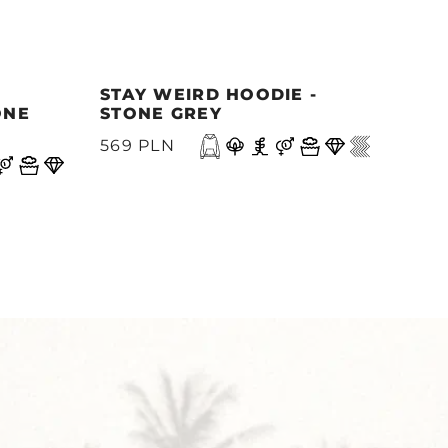
STAY WEIRD HOODIE -
MOR
ONE
STONE GREY
- M
A
569 PLN
499
Y