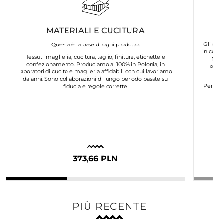
MATERIALI E CUCITURA
Gli ar
Questa è la base di ogni prodotto.
in col
Tessuti, maglieria, cucitura, taglio, finiture, etichette e
No
confezionamento. Produciamo al 100% in Polonia, in
org
laboratori di cucito e maglieria affidabili con cui lavoriamo
da anni. Sono collaborazioni di lungo periodo basate su
Per n
fiducia e regole corrette.
373,66 PLN
PIÙ RECENTE