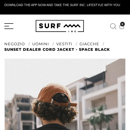
DOWNLOAD THE APP NOW AND TAKE THE SURF INC. LIFESTYLE WITH YOU
🤍
MODULO DI RESTITUZIONE ATTIVO
0
NEGOZIO
UOMINI
VESTITI
GIACCHE
SUNSET DEALER CORD JACKET - SPACE BLACK