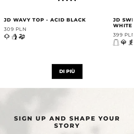
JD WAVY TOP - ACID BLACK
JD SWE
WHITE
309 PLN
399 PL
DI PIÙ
SIGN UP AND SHAPE YOUR
STORY