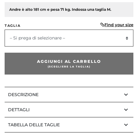
Andre è alto 181 cm e pesa 71 kg. Indossa una taglia M.
Find your size
TAGLIA
dente
– Si prega di selezionare –
AGGIUNGI AL CARRELLO
(SCEGLIERE LA TAGLIA)
keyboard_arrow_down
DESCRIZIONE
keyboard_arrow_down
DETTAGLI
keyboard_arrow_down
TABELLA DELLE TAGLIE