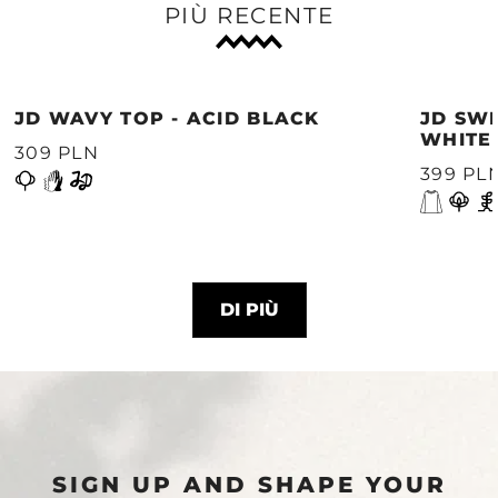
PIÙ RECENTE
JD WAVY TOP - ACID BLACK
JD SWE
WHITE
309 PLN
399 PL
DI PIÙ
SIGN UP AND SHAPE YOUR