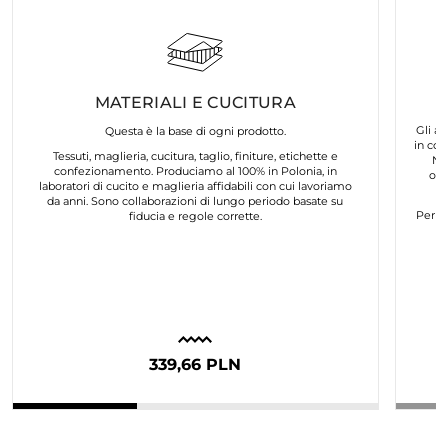
MATERIALI E CUCITURA
Gli ar
Questa è la base di ogni prodotto.
in col
Tessuti, maglieria, cucitura, taglio, finiture, etichette e
No
confezionamento. Produciamo al 100% in Polonia, in
org
laboratori di cucito e maglieria affidabili con cui lavoriamo
da anni. Sono collaborazioni di lungo periodo basate su
Per n
fiducia e regole corrette.
339,66 PLN