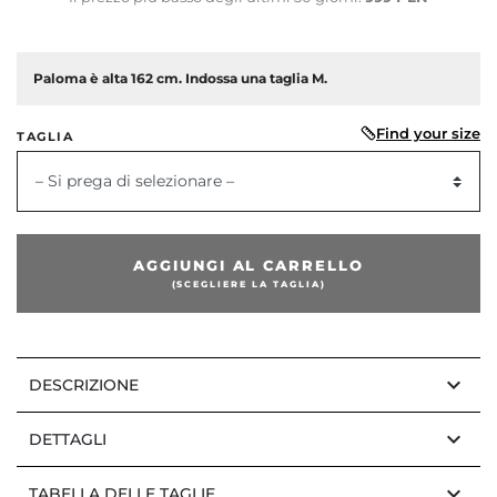
Paloma è alta 162 cm. Indossa una taglia M.
Find your size
TAGLIA
dente
– Si prega di selezionare –
AGGIUNGI AL CARRELLO
(SCEGLIERE LA TAGLIA)
keyboard_arrow_down
DESCRIZIONE
keyboard_arrow_down
DETTAGLI
keyboard_arrow_down
TABELLA DELLE TAGLIE