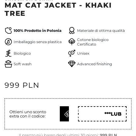
MAT CAT JACKET - KHAKI
TREE
100% Prodotto in Polonia
Materiale di ottima qualità
Cotone biologico
Imballaggio senza plastica
Certificato
Biologico
Unisex
Soft wash
Advanced finishing
999 PLN
OTTIENI
Ottieni uno sconto
***LUB
extra con il codice:
COD
Il prezzo più basso degli ultimi 30 giorni:
999 PLN