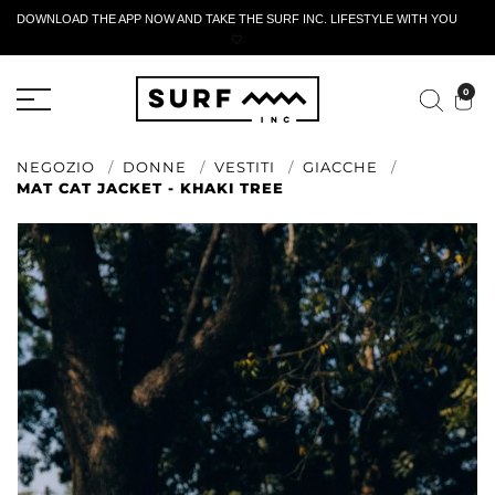
DOWNLOAD THE APP NOW AND TAKE THE SURF INC. LIFESTYLE WITH YOU
🤍
MODULO DI RESTITUZIONE ATTIVO
0
NEGOZIO
DONNE
VESTITI
GIACCHE
MAT CAT JACKET - KHAKI TREE