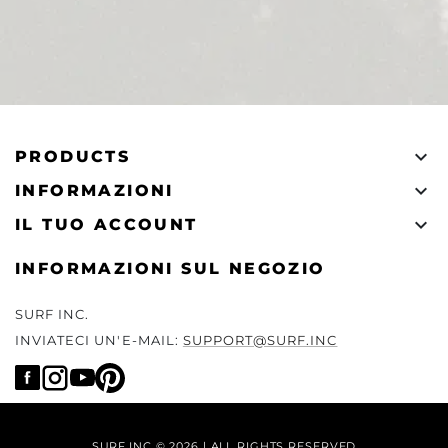

PRODUCTS

INFORMAZIONI

IL TUO ACCOUNT
INFORMAZIONI SUL NEGOZIO
SURF INC.
INVIATECI UN'E-MAIL:
SUPPORT@SURF.INC
SURF.INC © 2026 | ALL RIGHTS RESERVED