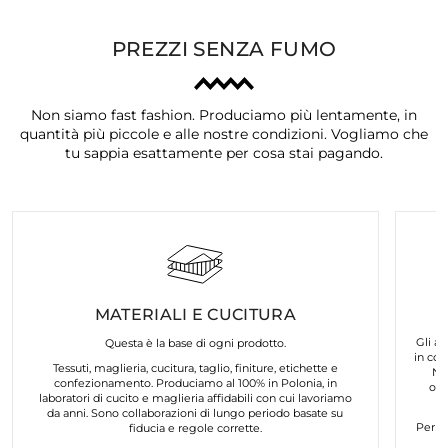
PREZZI SENZA FUMO
Non siamo fast fashion. Produciamo più lentamente, in
quantità più piccole e alle nostre condizioni. Vogliamo che
tu sappia esattamente per cosa stai pagando.
MATERIALI E CUCITURA
Gli ar
Questa è la base di ogni prodotto.
in col
Tessuti, maglieria, cucitura, taglio, finiture, etichette e
No
confezionamento. Produciamo al 100% in Polonia, in
org
laboratori di cucito e maglieria affidabili con cui lavoriamo
da anni. Sono collaborazioni di lungo periodo basate su
Per n
fiducia e regole corrette.