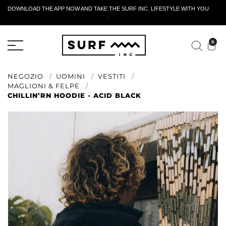
DOWNLOAD THE APP NOW AND TAKE THE SURF INC. LIFESTYLE WITH YOU
🤍
MODULO DI RESTITUZIONE ATTIVO
0
NEGOZIO
UOMINI
VESTITI
MAGLIONI & FELPE
CHILLIN’RN HOODIE - ACID BLACK