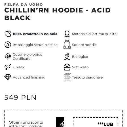
FELPA DA UOMO
CHILLIN’RN HOODIE - ACID
BLACK
100% Prodotto in Polonia
Materiale di ottima qualità
Imballaggio senza plastica
Square hoodie
Cotone biologico
Biologico
Certificato
Unisex
Soft wash
Advanced finishing
Tessuto diagonale
549 PLN
OTTIENI
Ottieni uno sconto
***LUB
extra con il codice:
COD