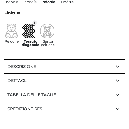
hoodie
hoodie
hoodie
Hoodie
Finitura
Peluche
Tessuto
Senza
diagonale
peluche
keyboard_arrow_down
DESCRIZIONE
keyboard_arrow_down
DETTAGLI
keyboard_arrow_down
TABELLA DELLE TAGLIE
keyboard_arrow_down
SPEDIZIONE RESI