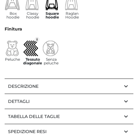
Box
Classy
Square
Raglan
hoodie
hoodie
hoodie
Hoodie
Finitura
Peluche
Tessuto
Senza
diagonale
peluche
keyboard_arrow_down
DESCRIZIONE
keyboard_arrow_down
DETTAGLI
keyboard_arrow_down
TABELLA DELLE TAGLIE
keyboard_arrow_down
SPEDIZIONE RESI