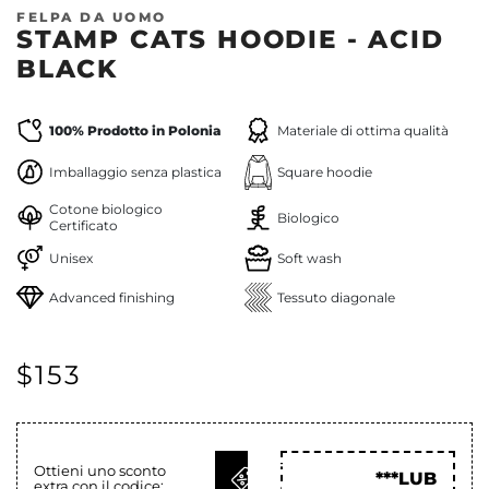
FELPA DA UOMO
STAMP CATS HOODIE - ACID
BLACK
100% Prodotto in Polonia
Materiale di ottima qualità
Imballaggio senza plastica
Square hoodie
Cotone biologico
Biologico
Certificato
Unisex
Soft wash
Advanced finishing
Tessuto diagonale
$153
OTTIENI
Ottieni uno sconto
***LUB
extra con il codice:
COD