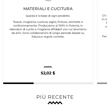
MATERIALI E CUCITURA
Gli ar
Questa è la base di ogni prodotto.
in col
Tessuti, maglieria, cucitura, taglio, finiture, etichette e
No
confezionamento. Produciamo al 100% in Polonia, in
org
laboratori di cucito e maglieria affidabili con cui lavoriamo
da anni. Sono collaborazioni di lungo periodo basate su
Per n
fiducia e regole corrette.
52,02 $
PIÙ RECENTE