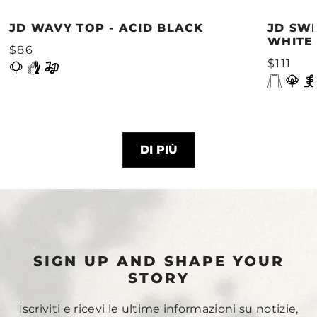
JD WAVY TOP - ACID BLACK
JD SWE
WHITE
$86
$111
DI PIÙ
SIGN UP AND SHAPE YOUR
STORY
Iscriviti e ricevi le ultime informazioni su notizie,