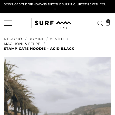
DOWNLOAD THE APP NOW AND TAKE THE SURF INC. LIFESTYLE WITH YOU
🤍
MODULO DI RESTITUZIONE ATTIVO
0
NEGOZIO
UOMINI
VESTITI
MAGLIONI & FELPE
STAMP CATS HOODIE - ACID BLACK