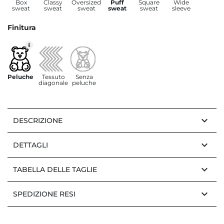
Box
Classy
Oversized
Puff
Square
Wide
sweat
sweat
sweat
sweat
sweat
sleeve
Finitura
Peluche
Tessuto
Senza
diagonale
peluche
keyboard_arrow_down
DESCRIZIONE
keyboard_arrow_down
DETTAGLI
keyboard_arrow_down
TABELLA DELLE TAGLIE
keyboard_arrow_down
SPEDIZIONE RESI