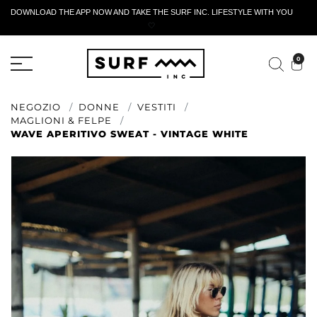
DOWNLOAD THE APP NOW AND TAKE THE SURF INC. LIFESTYLE WITH YOU
🤍
MODULO DI RESTITUZIONE ATTIVO
0
NEGOZIO
DONNE
VESTITI
MAGLIONI & FELPE
WAVE APERITIVO SWEAT - VINTAGE WHITE