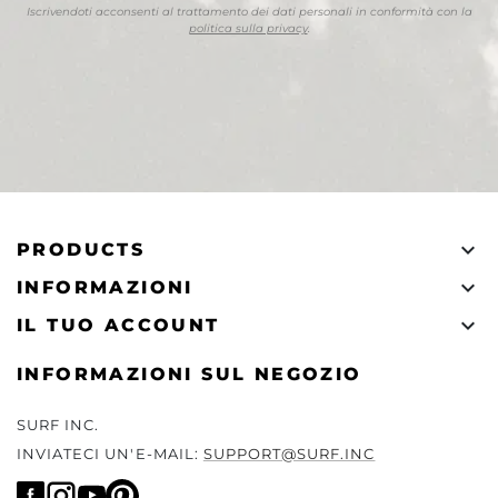
Iscrivendoti acconsenti al trattamento dei dati personali in conformità con la
politica sulla privacy
.

PRODUCTS

INFORMAZIONI

IL TUO ACCOUNT
INFORMAZIONI SUL NEGOZIO
SURF INC.
INVIATECI UN'E-MAIL:
SUPPORT@SURF.INC