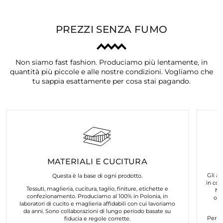
PREZZI SENZA FUMO
Non siamo fast fashion. Produciamo più lentamente, in
quantità più piccole e alle nostre condizioni. Vogliamo che
tu sappia esattamente per cosa stai pagando.
MATERIALI E CUCITURA
Gli ar
Questa è la base di ogni prodotto.
in col
Tessuti, maglieria, cucitura, taglio, finiture, etichette e
No
confezionamento. Produciamo al 100% in Polonia, in
org
laboratori di cucito e maglieria affidabili con cui lavoriamo
da anni. Sono collaborazioni di lungo periodo basate su
Per n
fiducia e regole corrette.