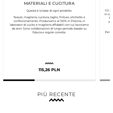
MATERIALI E CUCITURA
Gli ar
Questa è la base di ogni prodotto.
in col
Tessuti, maglieria, cucitura, taglio, finiture, etichette e
No
confezionamento. Produciamo al 100% in Polonia, in
org
laboratori di cucito e maglieria affidabili con cui lavoriamo
da anni. Sono collaborazioni di lungo periodo basate su
Per n
fiducia e regole corrette.
115,26 PLN
PIÙ RECENTE