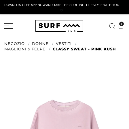
DOWNLOAD THE APP NOW AND TAKE THE SURF INC. LIFESTYLE WITH YOU
🤍
MODULO DI RESTITUZIONE ATTIVO
0
NEGOZIO
DONNE
VESTITI
MAGLIONI & FELPE
CLASSY SWEAT - PINK KUSH