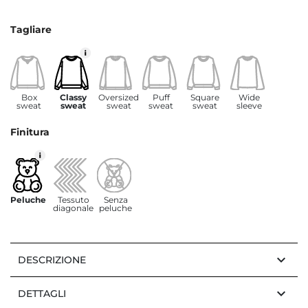
Tagliare
Box
Classy
Oversized
Puff
Square
Wide
sweat
sweat
sweat
sweat
sweat
sleeve
Finitura
Peluche
Tessuto
Senza
diagonale
peluche
keyboard_arrow_down
DESCRIZIONE
keyboard_arrow_down
DETTAGLI