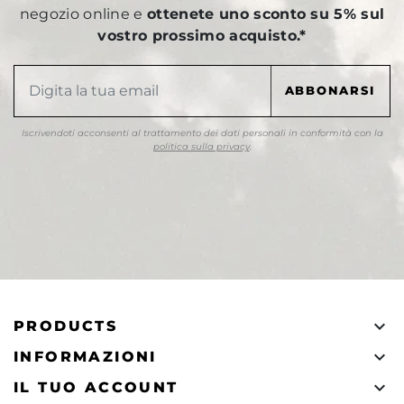
negozio online e
ottenete uno sconto su 5% sul
vostro prossimo acquisto.*
Iscrivendoti acconsenti al trattamento dei dati personali in conformità con la
politica sulla privacy
.

PRODUCTS

INFORMAZIONI

IL TUO ACCOUNT