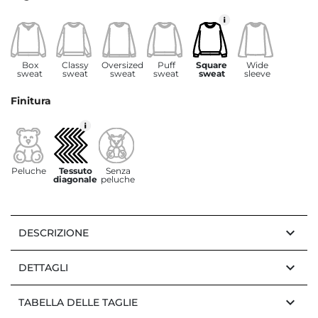
Box
Classy
Oversized
Puff
Square
Wide
sweat
sweat
sweat
sweat
sweat
sleeve
Finitura
Peluche
Tessuto
Senza
diagonale
peluche
keyboard_arrow_down
DESCRIZIONE
keyboard_arrow_down
DETTAGLI
keyboard_arrow_down
TABELLA DELLE TAGLIE