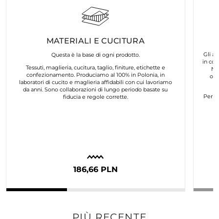
MATERIALI E CUCITURA
Gli ar
Questa è la base di ogni prodotto.
in col
Tessuti, maglieria, cucitura, taglio, finiture, etichette e
No
confezionamento. Produciamo al 100% in Polonia, in
org
laboratori di cucito e maglieria affidabili con cui lavoriamo
da anni. Sono collaborazioni di lungo periodo basate su
Per n
fiducia e regole corrette.
186,66 PLN
PIÙ RECENTE