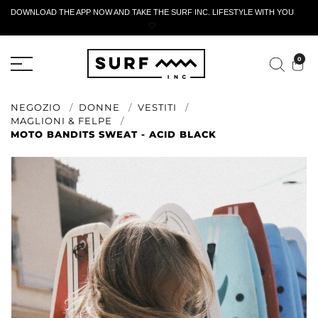
DOWNLOAD THE APP NOW AND TAKE THE SURF INC. LIFESTYLE WITH YOU
🤍
MODULO DI RESTITUZIONE ATTIVO
0
NEGOZIO
DONNE
VESTITI
MAGLIONI & FELPE
MOTO BANDITS SWEAT - ACID BLACK