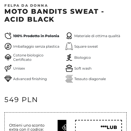
FELPA DA DONNA
MOTO BANDITS SWEAT -
ACID BLACK
100% Prodotto in Polonia
Materiale di ottima qualità
Imballaggio senza plastica
Square sweat
Cotone biologico
Biologico
Certificato
Unisex
Soft wash
Advanced finishing
Tessuto diagonale
549 PLN
OTTIENI
Ottieni uno sconto
***LUB
extra con il codice:
COD