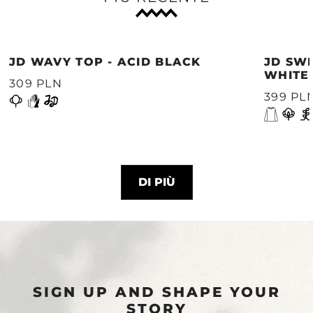
JD WAVY TOP - ACID BLACK
JD SWE
WHITE
309 PLN
399 PL
DI PIÙ
SIGN UP AND SHAPE YOUR
STORY