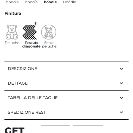
hoodie
hoodie
hoodie
Hoodie
Finitura
Peluche
Tessuto
Senza
diagonale
peluche
keyboard_arrow_down
DESCRIZIONE
keyboard_arrow_down
DETTAGLI
keyboard_arrow_down
TABELLA DELLE TAGLIE
keyboard_arrow_down
SPEDIZIONE RESI
GET