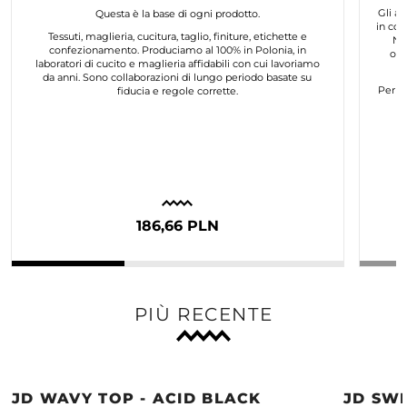
Gli ar
Questa è la base di ogni prodotto.
in col
Tessuti, maglieria, cucitura, taglio, finiture, etichette e
No
confezionamento. Produciamo al 100% in Polonia, in
org
laboratori di cucito e maglieria affidabili con cui lavoriamo
da anni. Sono collaborazioni di lungo periodo basate su
Per n
fiducia e regole corrette.
186,66 PLN
PIÙ RECENTE
JD WAVY TOP - ACID BLACK
JD SWE