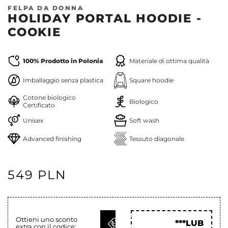
FELPA DA DONNA
HOLIDAY PORTAL HOODIE -
COOKIE
100% Prodotto in Polonia
Materiale di ottima qualità
Imballaggio senza plastica
Square hoodie
Cotone biologico
Biologico
Certificato
Unisex
Soft wash
Advanced finishing
Tessuto diagonale
549 PLN
OTTIENI
Ottieni uno sconto
***LUB
extra con il codice:
COD