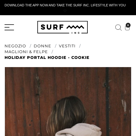
DOWNLOAD THE APP NOW AND TAKE THE SURF INC. LIFESTYLE WITH YOU
🤍
MODULO DI RESTITUZIONE ATTIVO
0
NEGOZIO
DONNE
VESTITI
MAGLIONI & FELPE
HOLIDAY PORTAL HOODIE - COOKIE