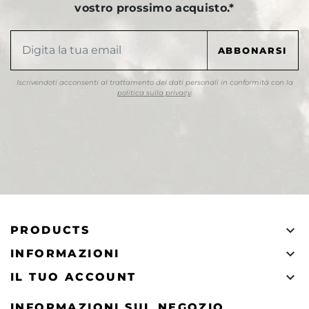
vostro prossimo acquisto.*
Iscrivendoti acconsenti al trattamento dei dati personali in conformità con la
politica sulla privacy
.

PRODUCTS

INFORMAZIONI

IL TUO ACCOUNT
INFORMAZIONI SUL NEGOZIO