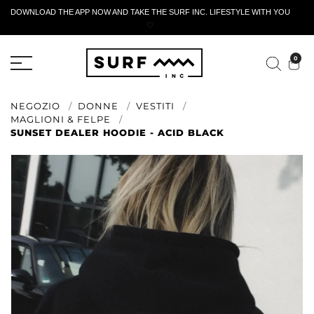
DOWNLOAD THE APP NOW AND TAKE THE SURF INC. LIFESTYLE WITH YOU
🤍
MODULO DI RESTITUZIONE ATTIVO
0
NEGOZIO
DONNE
VESTITI
MAGLIONI & FELPE
SUNSET DEALER HOODIE - ACID BLACK