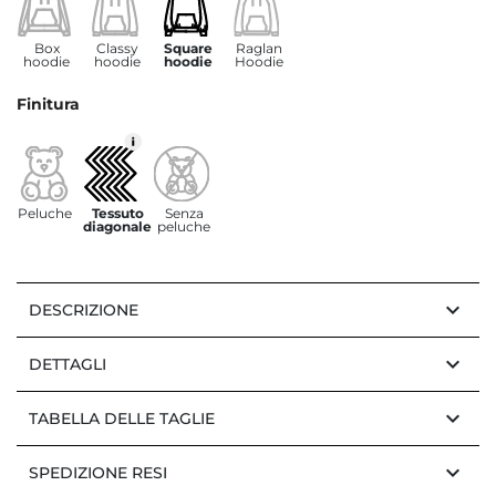
Box
Classy
Square
Raglan
hoodie
hoodie
hoodie
Hoodie
Finitura
Peluche
Tessuto
Senza
diagonale
peluche
keyboard_arrow_down
DESCRIZIONE
keyboard_arrow_down
DETTAGLI
keyboard_arrow_down
TABELLA DELLE TAGLIE
keyboard_arrow_down
SPEDIZIONE RESI