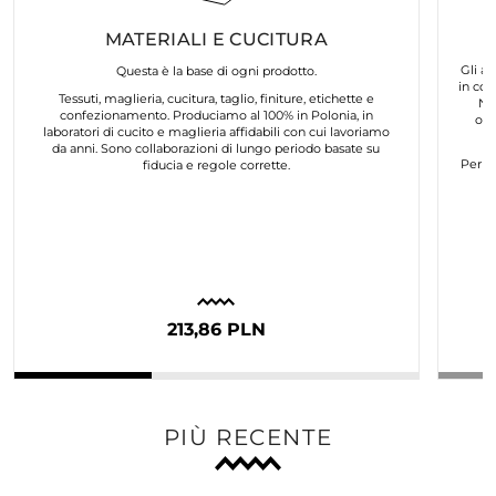
MATERIALI E CUCITURA
Gli ar
Questa è la base di ogni prodotto.
in col
Tessuti, maglieria, cucitura, taglio, finiture, etichette e
No
confezionamento. Produciamo al 100% in Polonia, in
org
laboratori di cucito e maglieria affidabili con cui lavoriamo
da anni. Sono collaborazioni di lungo periodo basate su
Per n
fiducia e regole corrette.
213,86 PLN
PIÙ RECENTE