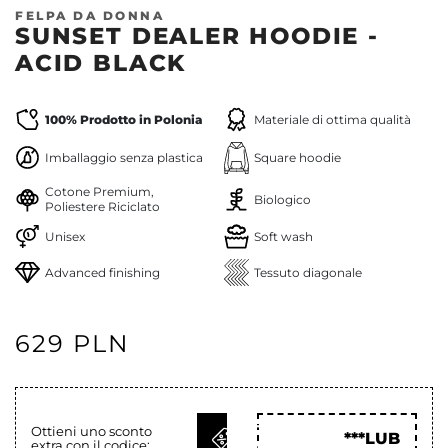
FELPA DA DONNA
SUNSET DEALER HOODIE -
ACID BLACK
100% Prodotto in Polonia
Materiale di ottima qualità
Imballaggio senza plastica
Square hoodie
Cotone Premium,
Biologico
Poliestere Riciclato
Unisex
Soft wash
Advanced finishing
Tessuto diagonale
629 PLN
OTTIENI
Ottieni uno sconto
***LUB
extra con il codice:
COD