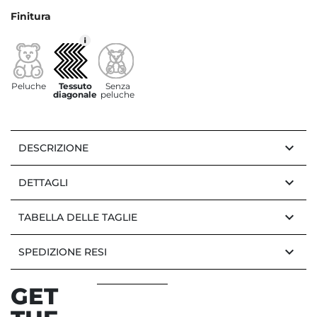
Finitura
Peluche
Tessuto
Senza
diagonale
peluche
keyboard_arrow_down
DESCRIZIONE
keyboard_arrow_down
DETTAGLI
keyboard_arrow_down
TABELLA DELLE TAGLIE
keyboard_arrow_down
SPEDIZIONE RESI
GET