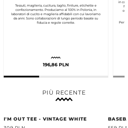
in col
Tessuti, maglieria, cucitura, taglio, finiture, etichette e
No
confezionamento. Produciamo al 100% in Polonia, in
org
laboratori di cucito e maglieria affidabili con cui lavoriamo
da anni. Sono collaborazioni di lungo periodo basate su
Per n
fiducia e regole corrette.
196,86 PLN
PIÙ RECENTE
I'M OUT TEE - VINTAGE WHITE
BASEB
309 PLN
559 PL