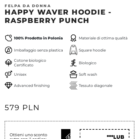
FELPA DA DONNA
HAPPY WAVER HOODIE -
RASPBERRY PUNCH
100% Prodotto in Polonia
Materiale di ottima qualità
Imballaggio senza plastica
Square hoodie
Cotone biologico
Biologico
Certificato
Unisex
Soft wash
Advanced finishing
Tessuto diagonale
579 PLN
OTTIENI
Ottieni uno sconto
***LUB
extra con il codice: