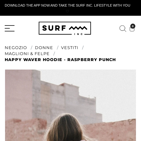
DOWNLOAD THE APP NOW AND TAKE THE SURF INC. LIFESTYLE WITH YOU
🤍
MODULO DI RESTITUZIONE ATTIVO
0
NEGOZIO
DONNE
VESTITI
MAGLIONI & FELPE
HAPPY WAVER HOODIE - RASPBERRY PUNCH