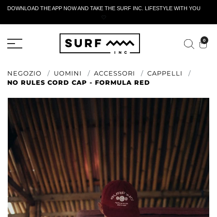
DOWNLOAD THE APP NOW AND TAKE THE SURF INC. LIFESTYLE WITH YOU
🤍
MODULO DI RESTITUZIONE ATTIVO
0
NEGOZIO
UOMINI
ACCESSORI
CAPPELLI
NO RULES CORD CAP - FORMULA RED