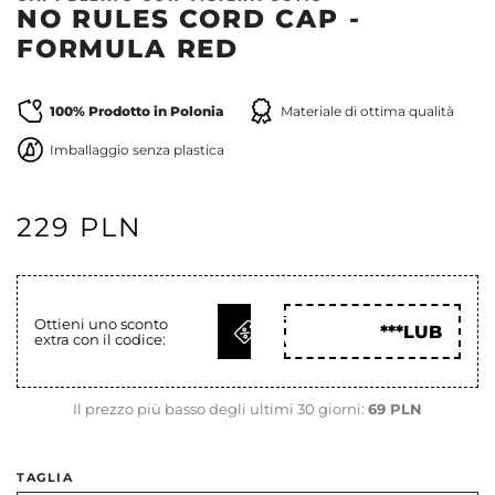
NO RULES CORD CAP -
FORMULA RED
100% Prodotto in Polonia
Materiale di ottima qualità
Imballaggio senza plastica
229 PLN
OTTIENI
Ottieni uno sconto
***LUB
extra con il codice:
COD
Il prezzo più basso degli ultimi 30 giorni:
69 PLN
TAGLIA