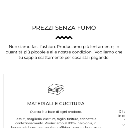
PREZZI SENZA FUMO
Non siamo fast fashion. Produciamo più lentamente, in
quantità più piccole e alle nostre condizioni. Vogliamo che
tu sappia esattamente per cosa stai pagando.
MATERIALI E CUCITURA
Gli ar
Questa è la base di ogni prodotto.
in col
Tessuti, maglieria, cucitura, taglio, finiture, etichette e
No
confezionamento. Produciamo al 100% in Polonia, in
org
laboratori di cucito e maglieria affidabili con cui lavoriamo