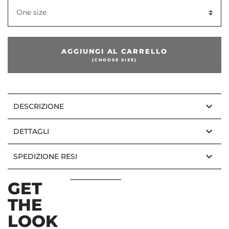
One size
dente
AGGIUNGI AL CARRELLO
(CHOOSE SIZE)
keyboard_arrow_down
DESCRIZIONE
keyboard_arrow_down
DETTAGLI
keyboard_arrow_down
SPEDIZIONE RESI
GET
THE
LOOK