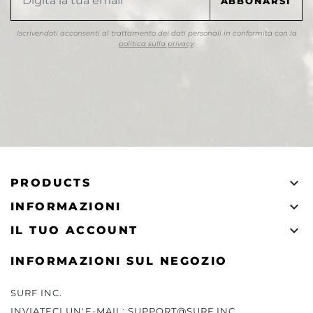
Iscrivendoti acconsenti al trattamento dei dati personali in conformità con la
politica sulla privacy
.

PRODUCTS

INFORMAZIONI

IL TUO ACCOUNT
INFORMAZIONI SUL NEGOZIO
SURF INC.
INVIATECI UN'E-MAIL:
SUPPORT@SURF.INC