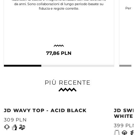
da anni. Sono collaborazioni di lungo periodo basate su
Per n
fiducia e regole corrette.
77,86 PLN
PIÙ RECENTE
JD WAVY TOP - ACID BLACK
JD SWE
WHITE
309 PLN
399 PL