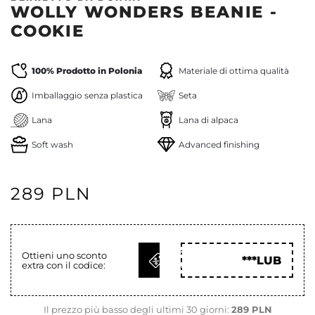
WOLLY WONDERS BEANIE -
COOKIE
100% Prodotto in Polonia
Materiale di ottima qualità
Imballaggio senza plastica
Seta
Lana
Lana di alpaca
Soft wash
Advanced finishing
289 PLN
OTTIENI
Ottieni uno sconto
***LUB
extra con il codice:
COD
Il prezzo più basso degli ultimi 30 giorni:
289 PLN