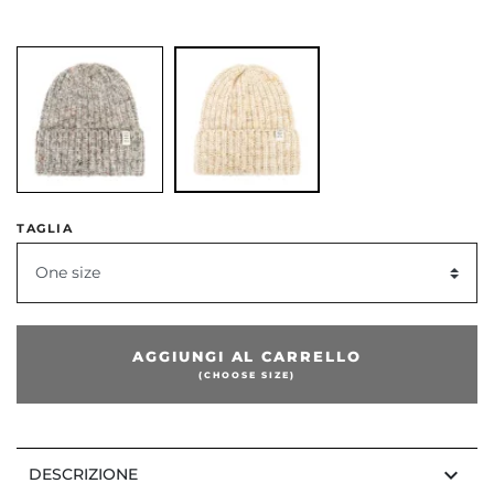
dente
TAGLIA
One size
AGGIUNGI AL CARRELLO
(CHOOSE SIZE)
keyboard_arrow_down
DESCRIZIONE