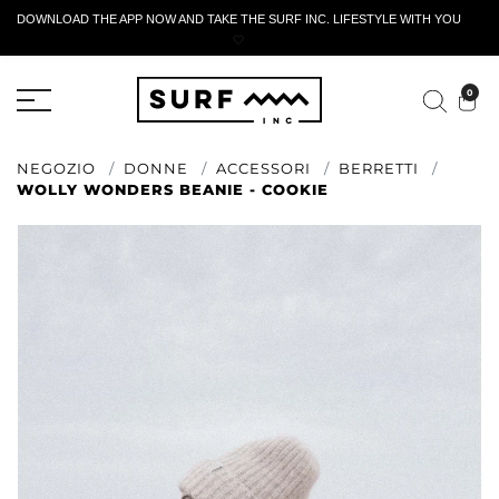
DOWNLOAD THE APP NOW AND TAKE THE SURF INC. LIFESTYLE WITH YOU
🤍
MODULO DI RESTITUZIONE ATTIVO
0
NEGOZIO
DONNE
ACCESSORI
BERRETTI
WOLLY WONDERS BEANIE - COOKIE