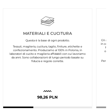
MATERIALI E CUCITURA
Gli ar
Questa è la base di ogni prodotto.
in col
Tessuti, maglieria, cucitura, taglio, finiture, etichette e
No
confezionamento. Produciamo al 100% in Polonia, in
org
laboratori di cucito e maglieria affidabili con cui lavoriamo
da anni. Sono collaborazioni di lungo periodo basate su
Per n
fiducia e regole corrette.
98,26 PLN