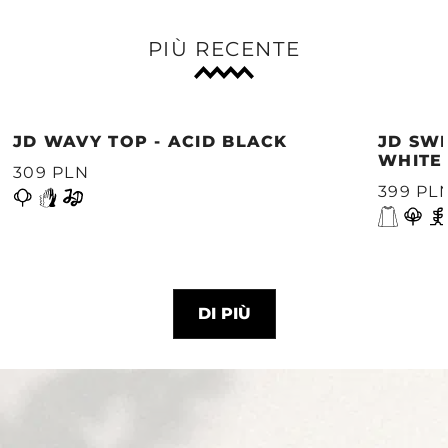
PIÙ RECENTE
JD WAVY TOP - ACID BLACK
JD SWE
WHITE
309 PLN
399 PL
DI PIÙ