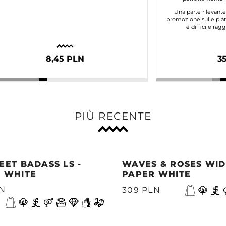
Una parte rilevant
promozione sulle piat
è difficile ra
8,45 PLN
3
PIÙ RECENTE
EET BADASS LS -
WAVES & ROSES WIDE
 WHITE
PAPER WHITE
LN
309 PLN