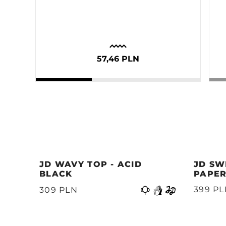
57,46 PLN
JD WAVY TOP - ACID
JD SW
BLACK
PAPER
Precedente
399 P
309 PLN