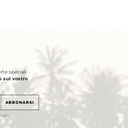
Y
erte speciali
 sul vostro
privacy
.