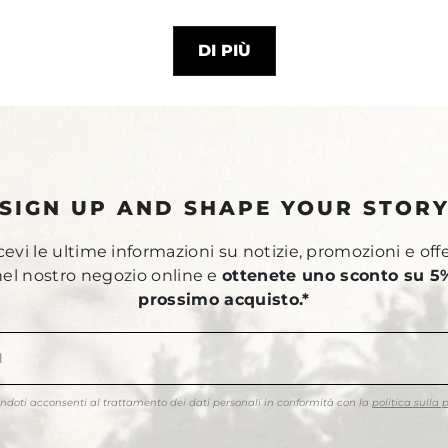
DI PIÙ
SIGN UP AND SHAPE YOUR STOR
ricevi le ultime informazioni su notizie, promozioni e off
 nel nostro negozio online e
ottenete uno sconto su 5%
prossimo acquisto.*
endoti acconsenti al trattamento dei dati personali in conformità con la
politica sulla 