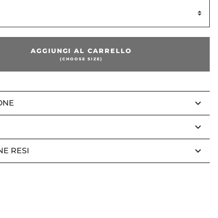
AGGIUNGI AL CARRELLO
(CHOOSE SIZE)
keyboard_arrow_down
ONE
keyboard_arrow_down
keyboard_arrow_down
NE RESI