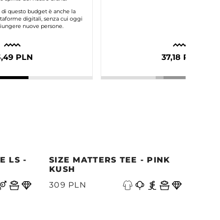
e di questo budget è anche la
taforme digitali, senza cui oggi
ggiungere nuove persone.
5,49 PLN
37,18 PLN
 LS -
SIZE MATTERS TEE - PINK
QUE
KUSH
PAC
A
309 PLN
339