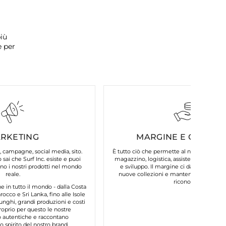
iù
e per
RKETING
MARGINE E COSTI FI
, campagne, social media, sito.
È tutto ciò che permette al nostro brand d
 sai che Surf Inc. esiste e puoi
magazzino, logistica, assistenza clienti, 
o i nostri prodotti nel mondo
e sviluppo. Il margine ci dà la possibilit
reale.
nuove collezioni e mantenere la qualità
riconosci.
in tutto il mondo - dalla Costa
occo e Sri Lanka, fino alle Isole
unghi, grandi produzioni e costi
roprio per questo le nostre
autentiche e raccontano
 spirito del nostro brand.