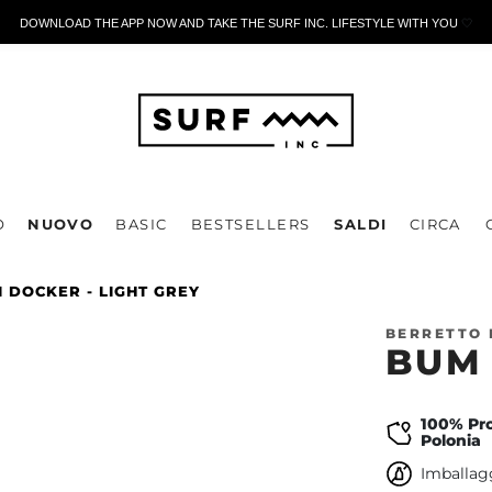
DOWNLOAD THE APP NOW AND TAKE THE SURF INC. LIFESTYLE WITH YOU
🤍
O
NUOVO
BASIC
BESTSELLERS
SALDI
CIRCA
 DOCKER - LIGHT GREY
BERRETTO
BUM 
100% Pro
Polonia
Imballagg