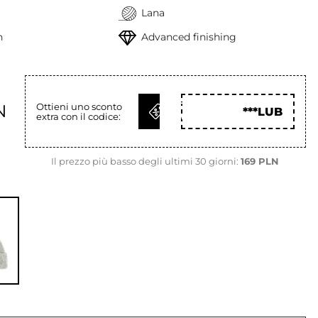
Lana
h
Advanced finishing
OTTIENI
N
Ottieni uno sconto
***LUB
extra con il codice:
COD
Il prezzo più basso degli ultimi 30 giorni:
169 PLN