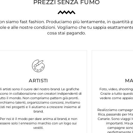
PREZZI SENZA FUMO
on siamo fast fashion. Produciamo più lentamente, in quantità p
ole e alle nostre condizioni. Vogliamo che tu sappia esattament
cosa stai pagando.
ARTISTI
MA
li artisti sono il cuore del nostro brand. Le grafiche
Foto, video, shooting
cono in collaborazione con creatori indipendenti di
Grazie a tutto questo
utto il mondo. Non compriamo pattern già pronti.
vedere come appaion
erchiamo talenti, organizziamo concorsi, invitiamo
tisti nei progetti e li aiutiamo a crescere insieme al
Realizziamo campagne 
brand.
Rica, passando per Mar
Per noi è il modo per dare anima al brand, e non
Canarie. Sono viaggi l
essere solo l ennesimo marchio con un logo sui
importanti. Ma p
vestiti.
campagne sono 
perfettamente lo