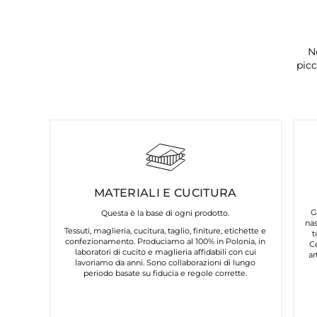
N
picc
MATERIALI E CUCITURA
G
Questa è la base di ogni prodotto.
nas
Tessuti, maglieria, cucitura, taglio, finiture, etichette e
t
confezionamento. Produciamo al 100% in Polonia, in
C
laboratori di cucito e maglieria affidabili con cui
ar
lavoriamo da anni. Sono collaborazioni di lungo
periodo basate su fiducia e regole corrette.