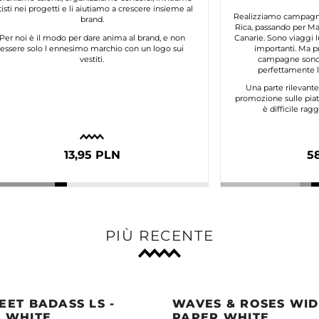
tisti nei progetti e li aiutiamo a crescere insieme al
Realizziamo campagne 
brand.
Rica, passando per Mar
Per noi è il modo per dare anima al brand, e non
Canarie. Sono viaggi l
essere solo l ennesimo marchio con un logo sui
importanti. Ma p
vestiti.
campagne sono 
perfettamente lo
Una parte rilevant
promozione sulle piat
è difficile ra
13,95 PLN
5
PIÙ RECENTE
EET BADASS LS -
WAVES & ROSES WIDE
 WHITE
PAPER WHITE