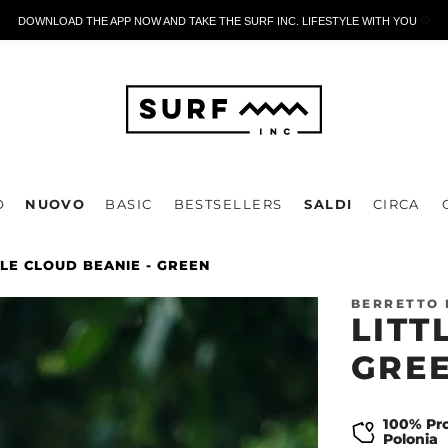
DOWNLOAD THE APP NOW AND TAKE THE SURF INC. LIFESTYLE WITH YOU
🤍
O
NUOVO
BASIC
BESTSELLERS
SALDI
CIRCA
TLE CLOUD BEANIE - GREEN
BERRETTO
LITT
GRE
100% Pro
Polonia