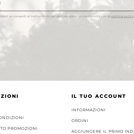
endoti acconsenti al trattamento dei dati personali in conformità con la
politica sulla 
ZIONI
IL TUO ACCOUNT
INFORMAZIONI
CONDIZIONI
ORDINI
TO PROMOZIONI
AGGIUNGERE IL PRIMO IND