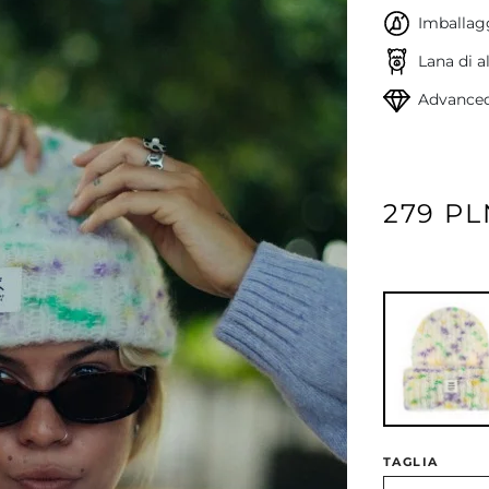
Imballagg
Lana di a
Advanced
279 PL
TAGLIA