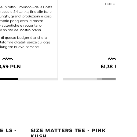
riconosci.
in tutto il mondo - dalla Costa
occo e Sri Lanka, fino alle Isole
unghi, grandi produzioni e costi
roprio per questo le nostre
autentiche e raccontano
 spirito del nostro brand.
e di questo budget è anche la
taforme digitali, senza cui oggi
ggiungere nuove persone.
8,59 PLN
61,38 PLN
 LS -
SIZE MATTERS TEE - PINK
QUE
KUSH
PAC