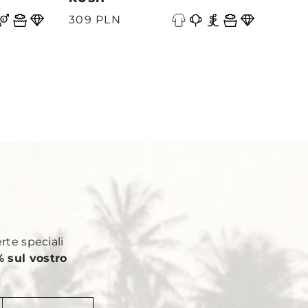
A
309 PLN
339
Y
erte speciali
 sul vostro