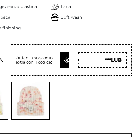
io senza plastica
Lana
lpaca
Soft wash
 finishing
OTTIENI
N
Ottieni uno sconto
***LUB
extra con il codice:
COD