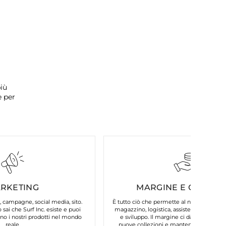
iù
e per
RKETING
MARGINE E COSTI FI
, campagne, social media, sito.
È tutto ciò che permette al nostro brand d
 sai che Surf Inc. esiste e puoi
magazzino, logistica, assistenza clienti, 
o i nostri prodotti nel mondo
e sviluppo. Il margine ci dà la possibilit
reale.
nuove collezioni e mantenere la qualità