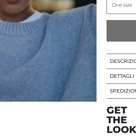
One size
DESCRIZI
DETTAGLI
SPEDIZIO
GET
THE
LOO