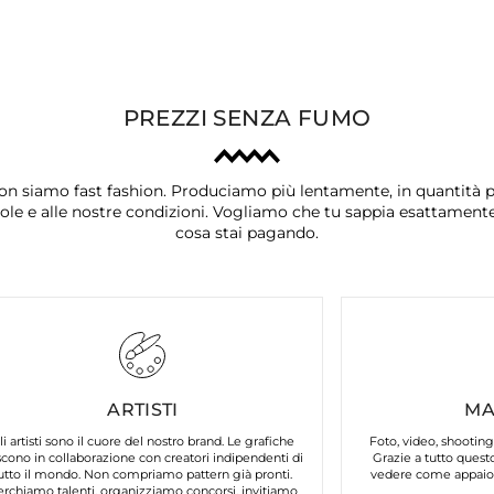
PREZZI SENZA FUMO
on siamo fast fashion. Produciamo più lentamente, in quantità p
ole e alle nostre condizioni. Vogliamo che tu sappia esattament
cosa stai pagando.
ARTISTI
MA
li artisti sono il cuore del nostro brand. Le grafiche
Foto, video, shooting
cono in collaborazione con creatori indipendenti di
Grazie a tutto questo
utto il mondo. Non compriamo pattern già pronti.
vedere come appaion
erchiamo talenti, organizziamo concorsi, invitiamo