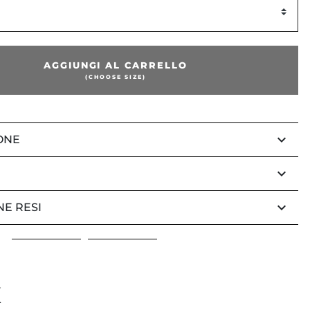
AGGIUNGI AL CARRELLO
(CHOOSE SIZE)
keyboard_arrow_down
ONE
keyboard_arrow_down
keyboard_arrow_down
NE RESI
K