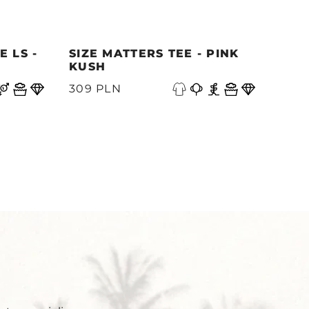
 LS -
SIZE MATTERS TEE - PINK
QUE
KUSH
PAC
A
309 PLN
339
Y