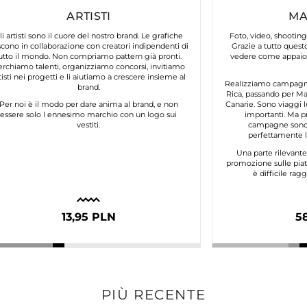
ARTISTI
MA
li artisti sono il cuore del nostro brand. Le grafiche
Foto, video, shooting
cono in collaborazione con creatori indipendenti di
Grazie a tutto questo
utto il mondo. Non compriamo pattern già pronti.
vedere come appaion
erchiamo talenti, organizziamo concorsi, invitiamo
tisti nei progetti e li aiutiamo a crescere insieme al
Realizziamo campagne 
brand.
Rica, passando per Mar
Per noi è il modo per dare anima al brand, e non
Canarie. Sono viaggi l
essere solo l ennesimo marchio con un logo sui
importanti. Ma p
vestiti.
campagne sono 
perfettamente lo
Una parte rilevant
promozione sulle piat
è difficile ra
13,95 PLN
5
PIÙ RECENTE