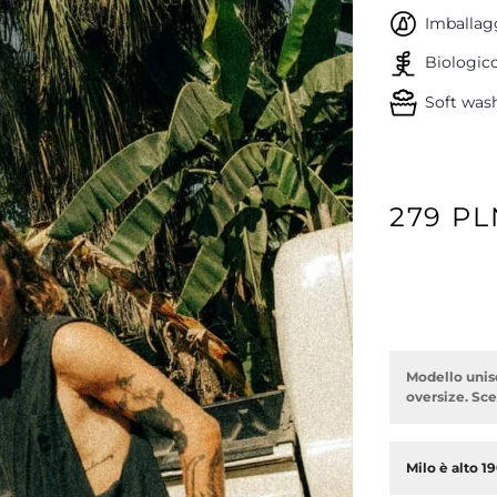
Imballagg
Biologic
Soft was
279 PL
Modello unis
oversize. Sceg
Milo è alto 1