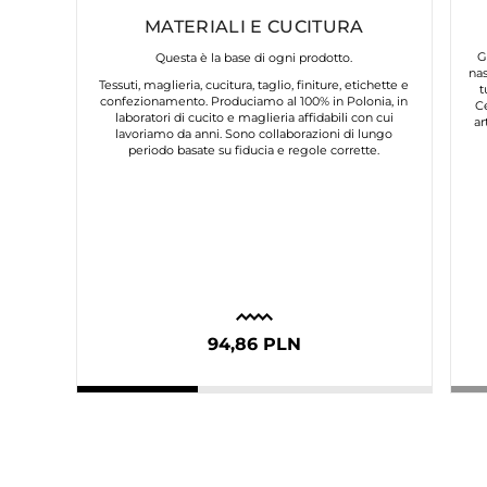
MATERIALI E CUCITURA
G
Questa è la base di ogni prodotto.
nas
Tessuti, maglieria, cucitura, taglio, finiture, etichette e
t
confezionamento. Produciamo al 100% in Polonia, in
C
laboratori di cucito e maglieria affidabili con cui
ar
lavoriamo da anni. Sono collaborazioni di lungo
periodo basate su fiducia e regole corrette.
94,86 PLN