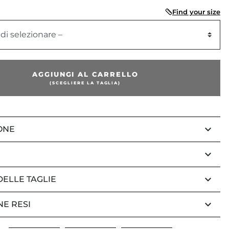
Find your size
 di selezionare –
AGGIUNGI AL CARRELLO
(SCEGLIERE LA TAGLIA)
keyboard_arrow_down
ONE
keyboard_arrow_down
keyboard_arrow_down
DELLE TAGLIE
keyboard_arrow_down
NE RESI