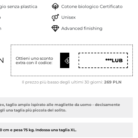
io senza plastica
Cotone biologico Certificato
o
Unisex
h
Advanced finishing
OTTIENI
N
Ottieni uno sconto
***LUB
extra con il codice:
COD
Il prezzo più basso degli ultimi 30 giorni:
269 PLN
ex, taglio ampio ispirato alle magliette da uomo - decisamente
li una taglia più piccola del solito.
90 cm e pesa 75 kg. Indossa una taglia XL.