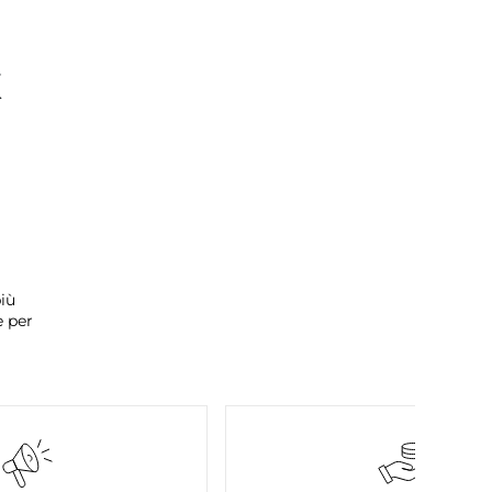
K
iù
e per