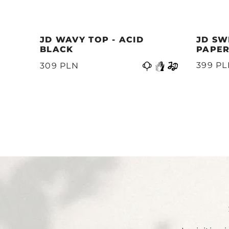
JD WAVY TOP - ACID
JD SW
BLACK
PAPER
Precedente
399 P
309 PLN