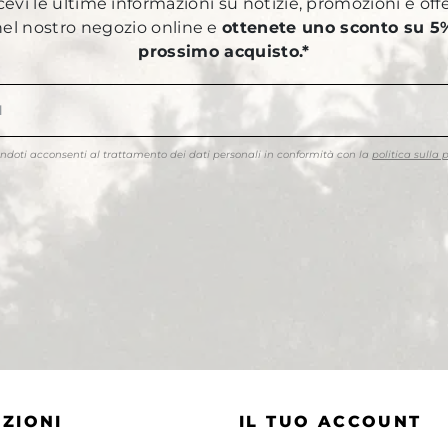
ricevi le ultime informazioni su notizie, promozioni e off
 nel nostro negozio online e
ottenete uno sconto su 5%
prossimo acquisto.*
endoti acconsenti al trattamento dei dati personali in conformità con la
politica sulla 
ZIONI
IL TUO ACCOUNT