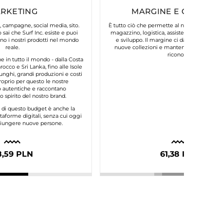
RKETING
MARGINE E COSTI FI
, campagne, social media, sito.
È tutto ciò che permette al nostro brand d
 sai che Surf Inc. esiste e puoi
magazzino, logistica, assistenza clienti, 
o i nostri prodotti nel mondo
e sviluppo. Il margine ci dà la possibilit
reale.
nuove collezioni e mantenere la qualità
riconosci.
in tutto il mondo - dalla Costa
occo e Sri Lanka, fino alle Isole
unghi, grandi produzioni e costi
roprio per questo le nostre
autentiche e raccontano
 spirito del nostro brand.
e di questo budget è anche la
taforme digitali, senza cui oggi
ggiungere nuove persone.
8,59 PLN
61,38 PLN