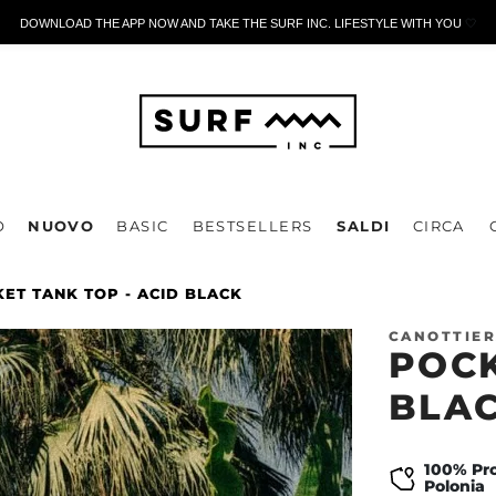
DOWNLOAD THE APP NOW AND TAKE THE SURF INC. LIFESTYLE WITH YOU
🤍
O
NUOVO
BASIC
BESTSELLERS
SALDI
CIRCA
ET TANK TOP - ACID BLACK
CANOTTIER
POCK
BLA
100% Pro
Polonia