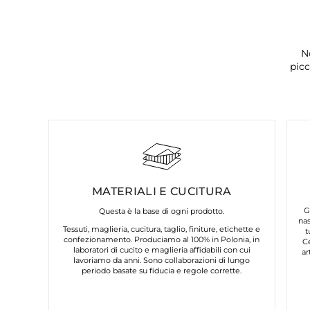
N
picc
MATERIALI E CUCITURA
G
Questa è la base di ogni prodotto.
nas
Tessuti, maglieria, cucitura, taglio, finiture, etichette e
t
confezionamento. Produciamo al 100% in Polonia, in
C
laboratori di cucito e maglieria affidabili con cui
ar
lavoriamo da anni. Sono collaborazioni di lungo
periodo basate su fiducia e regole corrette.