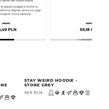
 spirito del nostro brand.
e di questo budget è anche la
taforme digitali, senza cui oggi
ggiungere nuove persone.
6,49 PLN
59,18 PLN
STAY WEIRD HOODIE -
MOR
ONE
STONE GREY
- M
A
569 PLN
499