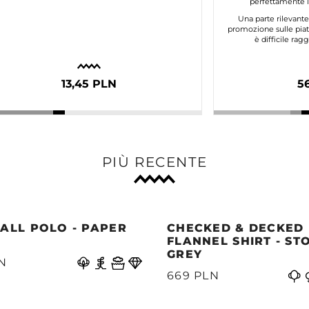
perfettamente lo
Una parte rilevant
promozione sulle piat
è difficile ra
13,45 PLN
5
PIÙ RECENTE
ALL POLO - PAPER
CHECKED & DECKED
E
FLANNEL SHIRT - ST
GREY
N
669 PLN