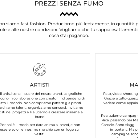
PREZZI SENZA FUMO
on siamo fast fashion. Produciamo più lentamente, in quantità p
ole e alle nostre condizioni. Vogliamo che tu sappia esattament
cosa stai pagando.
ARTISTI
MA
li artisti sono il cuore del nostro brand. Le grafiche
Foto, video, shooting
cono in collaborazione con creatori indipendenti di
Grazie a tutto questo
utto il mondo. Non compriamo pattern già pronti.
vedere come appaion
erchiamo talenti, organizziamo concorsi, invitiamo
tisti nei progetti e li aiutiamo a crescere insieme al
Realizziamo campagne 
brand.
Rica, passando per Mar
Per noi è il modo per dare anima al brand, e non
Canarie. Sono viaggi l
essere solo l ennesimo marchio con un logo sui
importanti. Ma p
vestiti.
campagne sono 