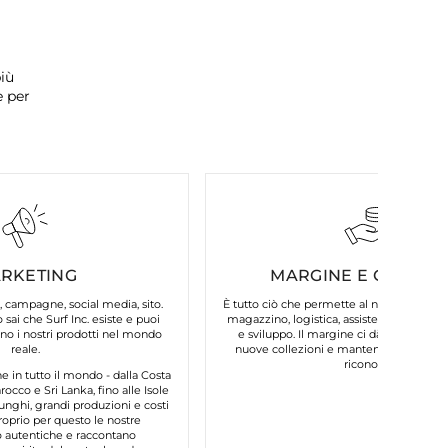
iù
e per
RKETING
MARGINE E COSTI FI
, campagne, social media, sito.
È tutto ciò che permette al nostro brand d
 sai che Surf Inc. esiste e puoi
magazzino, logistica, assistenza clienti, 
o i nostri prodotti nel mondo
e sviluppo. Il margine ci dà la possibilit
reale.
nuove collezioni e mantenere la qualità
riconosci.
in tutto il mondo - dalla Costa
occo e Sri Lanka, fino alle Isole
unghi, grandi produzioni e costi
roprio per questo le nostre
autentiche e raccontano