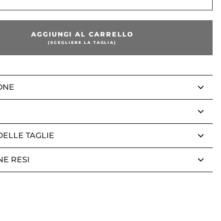
AGGIUNGI AL CARRELLO
(SCEGLIERE LA TAGLIA)
keyboard_arrow_down
ONE
keyboard_arrow_down
keyboard_arrow_down
DELLE TAGLIE
keyboard_arrow_down
NE RESI