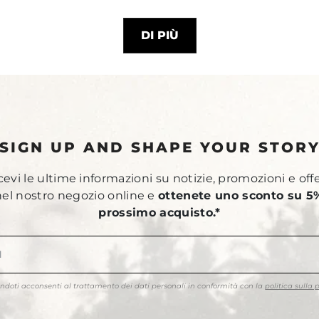
DI PIÙ
SIGN UP AND SHAPE YOUR STOR
ricevi le ultime informazioni su notizie, promozioni e off
 nel nostro negozio online e
ottenete uno sconto su 5%
prossimo acquisto.*
endoti acconsenti al trattamento dei dati personali in conformità con la
politica sulla 