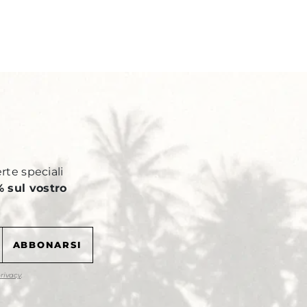
Y
erte speciali
 sul vostro
privacy
.