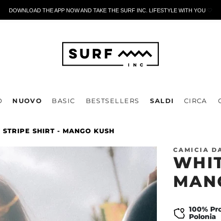
DOWNLOAD THE APP NOW AND TAKE THE SURF INC. LIFESTYLE WITH YOU
🤍
O
NUOVO
BASIC
BESTSELLERS
SALDI
CIRCA
 STRIPE SHIRT - MANGO KUSH
CAMICIA D
WHIT
MAN
100% Pro
Polonia