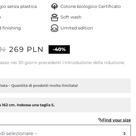
io senza plastica
Cotone biologico Certificato
o
Soft wash
 finishing
Limited edition
LN
269 PLN
-40%
basso nei 30 giorni precedenti l'introduzione della riduzione:
tata – Quantità di prodotti molto limitata!
 162 cm. Indossa una taglia S.
Find your size
 di selezionare –