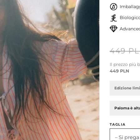
Imballagg
Biologic
Advanced
449 P
Il prezzo più 
449 PLN
Edizione limi
Avanti
Paloma è alta
TAGLIA
– Si prega