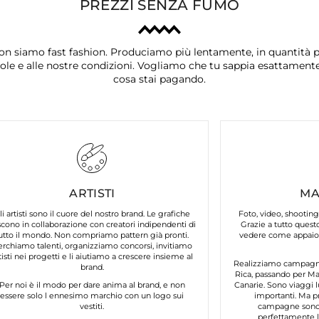
PREZZI SENZA FUMO
on siamo fast fashion. Produciamo più lentamente, in quantità p
ole e alle nostre condizioni. Vogliamo che tu sappia esattament
cosa stai pagando.
ARTISTI
MA
li artisti sono il cuore del nostro brand. Le grafiche
Foto, video, shooting
cono in collaborazione con creatori indipendenti di
Grazie a tutto questo
utto il mondo. Non compriamo pattern già pronti.
vedere come appaion
erchiamo talenti, organizziamo concorsi, invitiamo
tisti nei progetti e li aiutiamo a crescere insieme al
Realizziamo campagne 
brand.
Rica, passando per Mar
Per noi è il modo per dare anima al brand, e non
Canarie. Sono viaggi l
essere solo l ennesimo marchio con un logo sui
importanti. Ma p
vestiti.
campagne sono 
perfettamente lo