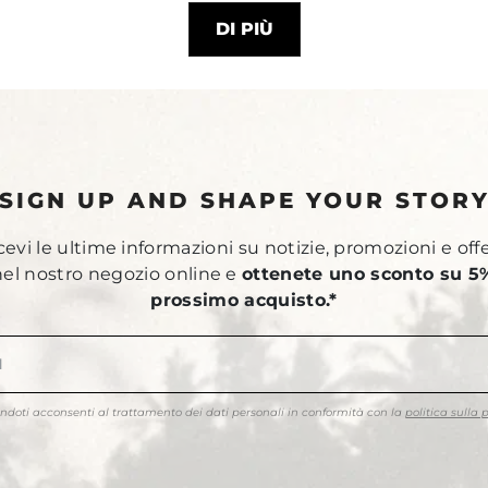
DI PIÙ
SIGN UP AND SHAPE YOUR STOR
ricevi le ultime informazioni su notizie, promozioni e off
 nel nostro negozio online e
ottenete uno sconto su 5%
prossimo acquisto.*
endoti acconsenti al trattamento dei dati personali in conformità con la
politica sulla 