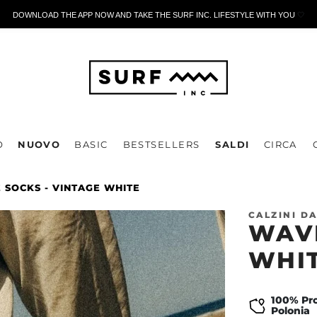
DOWNLOAD THE APP NOW AND TAKE THE SURF INC. LIFESTYLE WITH YOU
🤍
O
NUOVO
BASIC
BESTSELLERS
SALDI
CIRCA
 SOCKS - VINTAGE WHITE
CALZINI D
WAVE
WHI
100% Pro
Polonia