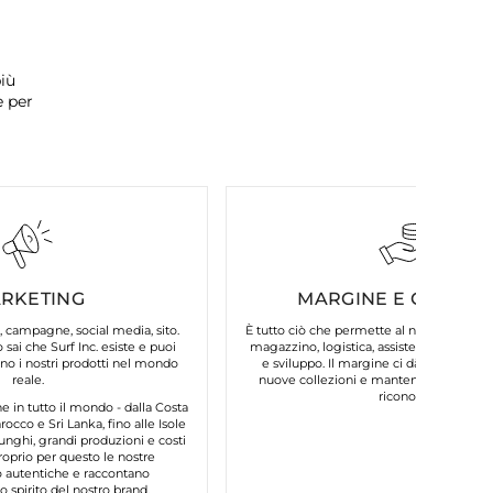
iù
e per
RKETING
MARGINE E COSTI FI
, campagne, social media, sito.
È tutto ciò che permette al nostro brand d
 sai che Surf Inc. esiste e puoi
magazzino, logistica, assistenza clienti, 
o i nostri prodotti nel mondo
e sviluppo. Il margine ci dà la possibilit
reale.
nuove collezioni e mantenere la qualità
riconosci.
in tutto il mondo - dalla Costa
occo e Sri Lanka, fino alle Isole
unghi, grandi produzioni e costi
roprio per questo le nostre
autentiche e raccontano
 spirito del nostro brand.