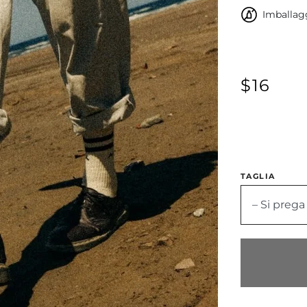
Imballagg
$16
TAGLIA
– Si prega