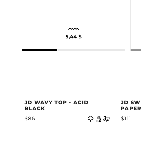
5,44 $
JD WAVY TOP - ACID
JD SW
BLACK
PAPER
Precedente
$86
$111