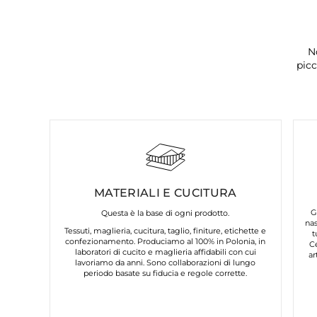
N
picc
MATERIALI E CUCITURA
G
Questa è la base di ogni prodotto.
nas
Tessuti, maglieria, cucitura, taglio, finiture, etichette e
t
confezionamento. Produciamo al 100% in Polonia, in
C
laboratori di cucito e maglieria affidabili con cui
ar
lavoriamo da anni. Sono collaborazioni di lungo
periodo basate su fiducia e regole corrette.