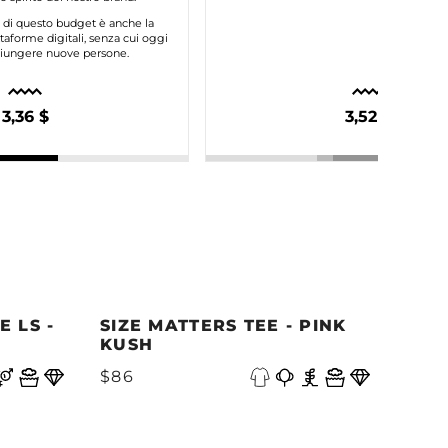
e di questo budget è anche la
taforme digitali, senza cui oggi
ggiungere nuove persone.
3,36 $
3,52 $
 LS -
SIZE MATTERS TEE - PINK
QUE
KUSH
PAC
A
$86
$94