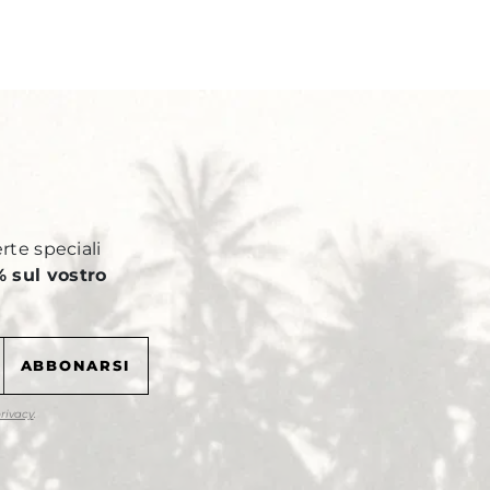
Y
erte speciali
 sul vostro
privacy
.